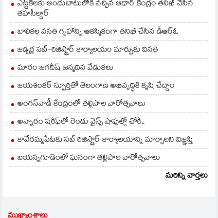
ఎట్టకేలకు అందుబాటులోకి వచ్చిన ఆధార్ కేంద్రం తనిఖీ చేసిన
తహసీల్దార్
బాలికల వసతి గృహాన్ని ఆకస్మికంగా తనిఖీ చేసిన డీఆర్ఓ
జడ్చర్ల సబ్-రిజిస్ట్రార్ కార్యాలయం మార్పుకు వినతి
మారం జగదీష్ జన్మదిన వేడుకలు
జయశంకర్ స్ఫూర్తితో తెలంగాణ అభివృద్ధికి కృషి చేద్దాం
అంగన్‌వాడీ కేంద్రంలో తల్లిపాల వారోత్సవాలు
అన్నారం షరీఫ్‌లో రెండు వైన్స్ షాపుల్లో చోరీ..
కావేరమ్మపేటకు సబ్ రిజిస్ట్రార్ కార్యాలయాన్ని మార్చాలని విజ్ఞప్తి
బయన్నగూడెంలో ఘనంగా తల్లిపాల వారోత్సవాలు
మరిన్ని వార్తలు
ముఖ్యాంశాలు