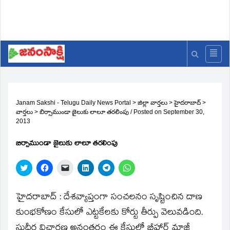
Janam Sakshi - Telugu Daily News Portal
>
జిల్లా వార్తలు
>
హైదరాబాద్
>
వార్తలు
>
బిర్సాముండా జైలుకు లాలూ తరలింపు
/
Posted on
September 30,
2013
బిర్సాముండా జైలుకు లాలూ తరలింపు
Click
Click
Click
Click
Click
Click
to
to
to
to
to
to
share
share
email
share
share
share
on
on
a
on
on
on
Twitter
Facebook
link
LinkedIn
Telegram
WhatsApp
హైదరాబాద్‌ : దేశవ్యాప్తంగా సంచలనం సృష్టించిన దాణ
(Opens
(Opens
to
(Opens
(Opens
(Opens
in
in
a
in
in
in
కుంభకోణం కేసులో ఎట్టకేలకు కోర్టు తీర్పు వెలువడింది.
new
new
friend
new
new
new
window)
window)
(Opens
window)
window)
window)
సుధీర్ఘ విచారణ అనంతరం ఈ కేసులో బీహార్‌ మాజీ
in