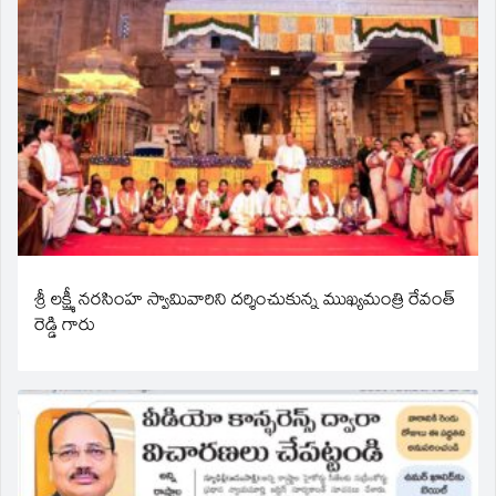
శ్రీ లక్ష్మీ నరసింహ స్వామివారిని దర్శించుకున్న ముఖ్యమంత్రి రేవంత్
రెడ్డి గారు