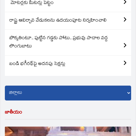
మోటర్లకు మీటర్లు పెట్టం
రాష్ట్ర ఆవిర్బావ వేడుకలను ఉదయంపూట నిర్వహించాలి
బొక్కతింటూ.. పుట్టిన గడ్డకు పోటు.. ప్రభువు పాదాల వద్ద
లొంగుబాటు
బండి భగీరథ్‌పై అదనపు సెక్షన్లు
జాతీయం