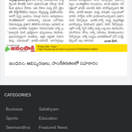
ఇంధనం, ఆవిష్కరణలు, సాంకేతికతలలో సహకారం
CATEGORIES
Business
Sahithyam
Sports
Education
Seemandhra
Featured News