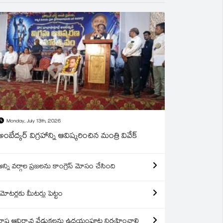
Monday, July 13th, 2026
అంబేద్కర్ విగ్రహాన్ని ఆవిష్కరించిన మంత్రి వివేక్
అన్ని వర్గాల ప్రజలను కాంగ్రెస్ మోసం చేసింది
మోటర్లకు మీటర్లు పెట్టం
రాష్ట్ర ఆవిర్బావ వేడుకలను ఉదయంపూట నిర్వహించాలి