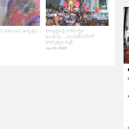
ఒక కుటుంబం అదృశ్యం
విద్యార్థులపై లాఠీచార్జీని
ఖండిస్తూ….హయత్‌నగర్‌లో
కొవ్వొత్తుల ర్యాలీ
July 23, 2026