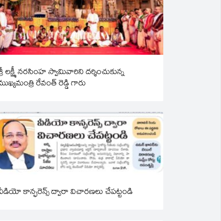
శ్రీ లక్ష్మీ నరసింహ స్వామివారిని దర్శించుకున్న
ముఖ్యమంత్రి రేవంత్ రెడ్డి గారు
వీడియో కాన్ఫరెన్స్ ద్వారా విచారణలు చేపట్టండి