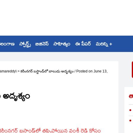
ెలంగాణ
స్పోర్ట్స్
బిజినెస్
సాహిత్యం
ఈ పేపర్
మరిన్ని +
amareddy\
>
కరీంనగర్ బస్టాండ్‌లో బాలుడు అదృశ్యం
/
Posted on
June 13,
ు అదృశ్యం
త
కరీంనగర్ బస్టాండ్‌లో తప్పిపోయిన వంశీ రెడ్డి కోసం