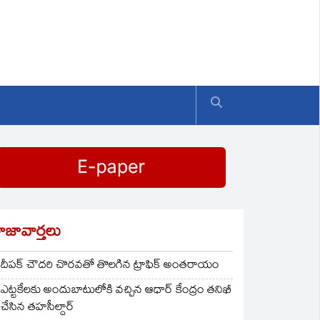
ాజావార్తలు
దీపక్ చౌదరి చొరవతో తొలగిన ట్రాఫిక్‌ అంతరాయం
ఎట్టకేలకు అందుబాటులోకి వచ్చిన ఆధార్ కేంద్రం తనిఖీ
చేసిన తహసీల్దార్