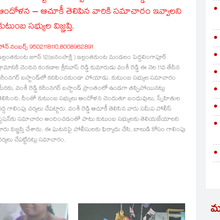
ఆందోళన – ఆచూకీ తెలిపిన వారికి సమాచారం ఇవ్వాలని
కుటుంబ సభ్యుల విజ్ఞప్తి.
ఫోన్ నంబర్స్ 9502118110,8008962891
ఇల్లంతకుంట జూన్ 12(జనంసాక్షి )
ఇల్లంతకుంట మండలం పెద్దలింగాపూర్
్రామానికి చెందిన కంకణాల శ్రీనివాస్ రెడ్డి కుమారుడు వంశీ రెడ్డి ఈ నెల 11వ తేదీన
కరీంనగర్ బస్టాండ్‌లో కనిపించకుండా పోయాడు. కుటుంబ సభ్యుల సమాచారం
మేరకు, వంశీ రెడ్డి కరీంనగర్ బస్టాండ్ ప్రాంతంలో ఉండగా తప్పిపోయినట్లు
తెలిసింది. దీంతో కుటుంబ సభ్యులు ఆందోళన చెందుతూ బంధువులు, స్నేహితుల
ద్ద గాలింపు చర్యలు చేపట్టారు. వంశీ రెడ్డి ఆచూకీ తెలిసిన వారు సమీప పోలీస్
స్టేషన్‌కు సమాచారం అందించడంతో పాటు కుటుంబ సభ్యులకు తెలియజేయాలని
వారు విజ్ఞప్తి చేశారు. ఈ ఘటనపై పోలీసులకు ఫిర్యాదు చేసి, బాలుడి కోసం గాలింపు
ర్యలు చేపట్టినట్లు సమాచారం.
మ