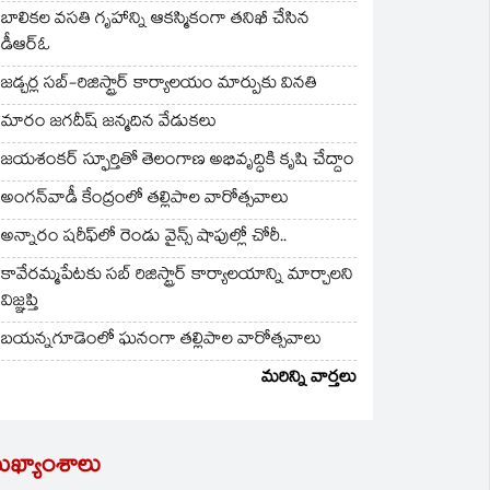
బాలికల వసతి గృహాన్ని ఆకస్మికంగా తనిఖీ చేసిన
డీఆర్ఓ
జడ్చర్ల సబ్-రిజిస్ట్రార్ కార్యాలయం మార్పుకు వినతి
మారం జగదీష్ జన్మదిన వేడుకలు
జయశంకర్ స్ఫూర్తితో తెలంగాణ అభివృద్ధికి కృషి చేద్దాం
అంగన్‌వాడీ కేంద్రంలో తల్లిపాల వారోత్సవాలు
అన్నారం షరీఫ్‌లో రెండు వైన్స్ షాపుల్లో చోరీ..
కావేరమ్మపేటకు సబ్ రిజిస్ట్రార్ కార్యాలయాన్ని మార్చాలని
విజ్ఞప్తి
బయన్నగూడెంలో ఘనంగా తల్లిపాల వారోత్సవాలు
మరిన్ని వార్తలు
ుఖ్యాంశాలు