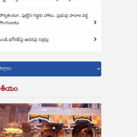
బొక్కతింటూ.. పుట్టిన గడ్డకు పోటు.. ప్రభువు పాదాల వద్ద
లొంగుబాటు
బండి భగీరథ్‌పై అదనపు సెక్షన్లు
ాతీయం