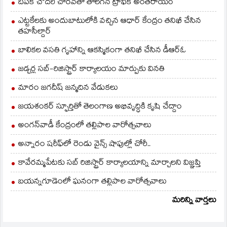
దీపక్ చౌదరి చొరవతో తొలగిన ట్రాఫిక్‌ అంతరాయం
ఎట్టకేలకు అందుబాటులోకి వచ్చిన ఆధార్ కేంద్రం తనిఖీ చేసిన
తహసీల్దార్
బాలికల వసతి గృహాన్ని ఆకస్మికంగా తనిఖీ చేసిన డీఆర్ఓ
జడ్చర్ల సబ్-రిజిస్ట్రార్ కార్యాలయం మార్పుకు వినతి
మారం జగదీష్ జన్మదిన వేడుకలు
జయశంకర్ స్ఫూర్తితో తెలంగాణ అభివృద్ధికి కృషి చేద్దాం
అంగన్‌వాడీ కేంద్రంలో తల్లిపాల వారోత్సవాలు
అన్నారం షరీఫ్‌లో రెండు వైన్స్ షాపుల్లో చోరీ..
కావేరమ్మపేటకు సబ్ రిజిస్ట్రార్ కార్యాలయాన్ని మార్చాలని విజ్ఞప్తి
బయన్నగూడెంలో ఘనంగా తల్లిపాల వారోత్సవాలు
మరిన్ని వార్తలు