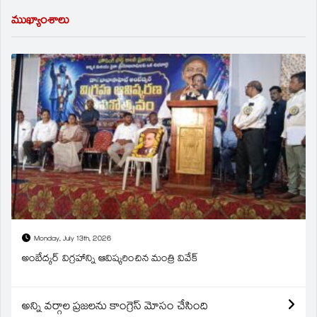
ముఖ్యాంశాలు
Monday, July 13th, 2026
అంబేద్కర్ విగ్రహాన్ని ఆవిష్కరించిన మంత్రి వివేక్
అన్ని వర్గాల ప్రజలను కాంగ్రెస్ మోసం చేసింది