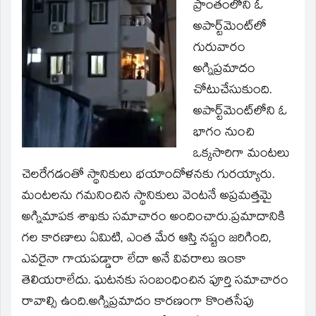
window)
ప్రాంతంలోని ఓ
అపార్ట్‌మెంట్‌లో
గురువారం
అగ్నిప్రమాదం
చోటుచేసుకుంది.
అపార్ట్‌మెంట్‌లోని ఓ
భాగం నుంచి
ఒక్కసారిగా మంటలు
చెలరేగడంతో స్థానికులు భయాందోళనకు గురయ్యారు.
మంటలను గమనించిన స్థానికులు వెంటనే అప్రమత్తమై
అగ్నిమాపక శాఖకు సమాచారం అందించారు.ప్రమాదానికి
గల కారణాలు ఏమిటి, ఎంత మేర ఆస్తి నష్టం జరిగింది,
ఎవరైనా గాయపడ్డారా లేదా అనే వివరాలు ఇంకా
తెలియరాలేదు. ఘటనకు సంబంధించిన పూర్తి సమాచారం
రావాల్సి ఉంది.అగ్నిప్రమాదం కారణంగా కొంతసేపు