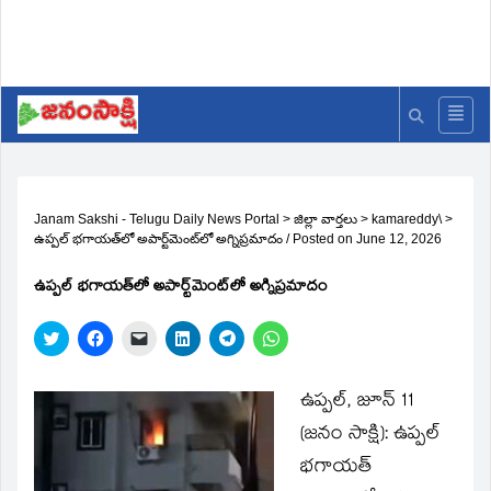
Janam Sakshi - Telugu Daily News Portal
>
జిల్లా వార్తలు
>
kamareddy\
>
ఉప్పల్ భగాయత్‌లో అపార్ట్‌మెంట్‌లో అగ్నిప్రమాదం
/
Posted on
June 12, 2026
ఉప్పల్ భగాయత్‌లో అపార్ట్‌మెంట్‌లో అగ్నిప్రమాదం
Click
Click
Click
Click
Click
Click
to
to
to
to
to
to
share
share
email
share
share
share
on
on
a
on
on
on
Twitter
Facebook
link
LinkedIn
Telegram
WhatsApp
ఉప్పల్, జూన్ 11
(Opens
(Opens
to
(Opens
(Opens
(Opens
in
in
a
in
in
in
(జనం సాక్షి):
ఉప్పల్
new
new
friend
new
new
new
window)
window)
(Opens
window)
window)
window)
భగాయత్
in
new