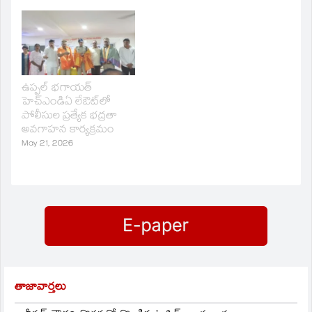
ఉప్పల్ భగాయత్
హెచ్ఎండిఏ లేఔట్‌లో
పోలీసుల ప్రత్యేక భద్రతా
అవగాహన కార్యక్రమం
May 21, 2026
తాజావార్తలు