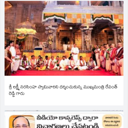
శ్రీ లక్ష్మీ నరసింహ స్వామివారిని దర్శించుకున్న ముఖ్యమంత్రి రేవంత్
రెడ్డి గారు