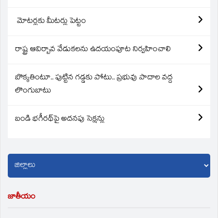
మోటర్లకు మీటర్లు పెట్టం
రాష్ట్ర ఆవిర్బావ వేడుకలను ఉదయంపూట నిర్వహించాలి
బొక్కతింటూ.. పుట్టిన గడ్డకు పోటు.. ప్రభువు పాదాల వద్ద
లొంగుబాటు
బండి భగీరథ్‌పై అదనపు సెక్షన్లు
జాతీయం