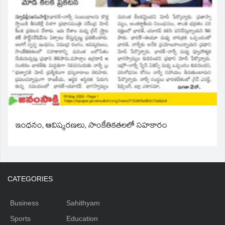
ఇంధనం, ఆవిష్కరణలు, సాంకేతికతలలో సహకారం
CATEGORIES
Business
Sahithyam
Sports
Education