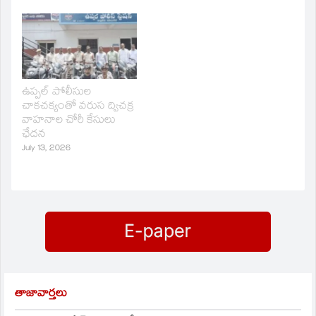
ఉప్పల్ పోలీసుల
చాకచక్యంతో వరుస ద్విచక్ర
వాహనాల చోరీ కేసులు
ఛేదన
July 13, 2026
తాజావార్తలు