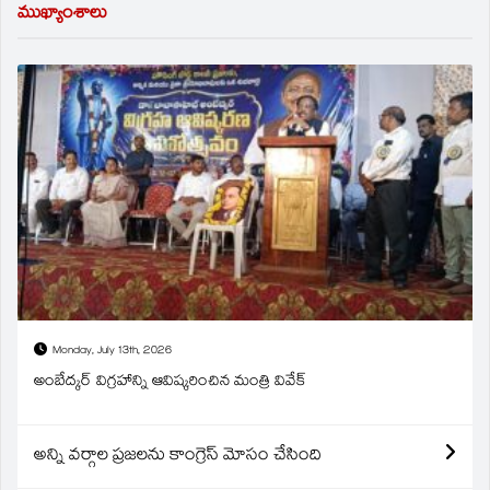
ముఖ్యాంశాలు
Monday, July 13th, 2026
అంబేద్కర్ విగ్రహాన్ని ఆవిష్కరించిన మంత్రి వివేక్
అన్ని వర్గాల ప్రజలను కాంగ్రెస్ మోసం చేసింది