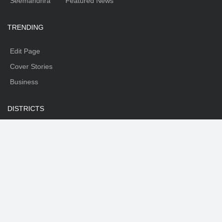
Seemandhra
Featured News
TRENDING
Edit Page
Cover Stories
Business
DISTRICTS
Warangal
Nalgonda
Karimnagar
Nizamabad
Mahabubnagar
Medhak
Adilabad
Rangareddy
Khammam
SOCIAL