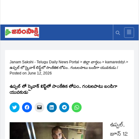
Janam Sakshi - Telugu Daily News Portal
>
జిల్లా వార్తలు
>
kamareddy\
>
ఉప్పల్ లో స్కైవాక్ లిఫ్ట్‌లో సాంకేతిక లోపం.. గంటలపాటు బందీగా యువకుడు
/
Posted on
June 12, 2026
ఉప్పల్ లో స్కైవాక్ లిఫ్ట్‌లో సాంకేతిక లోపం.. గంటలపాటు బందీగా
యువకుడు
Click
Click
Click
Click
Click
Click
to
to
to
to
to
to
share
share
email
share
share
share
on
on
a
on
on
on
Twitter
Facebook
link
LinkedIn
Telegram
WhatsApp
ఉప్పల్,
(Opens
(Opens
to
(Opens
(Opens
(Opens
in
in
a
in
in
in
జూన్ 12
new
new
friend
new
new
new
window)
window)
(Opens
window)
window)
window)