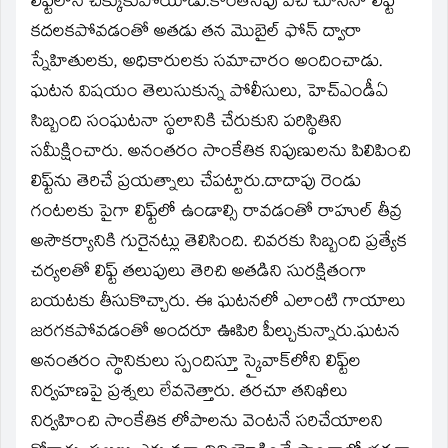
లిఫ్ట్‌లోనే చిక్కుకుపోయాడు.కొంతసేపు వేచి చూసినా లిఫ్ట్
కదలకపోవడంతో అతడు తన మొబైల్ ఫోన్ ద్వారా
స్నేహితులకు, అధికారులకు సమాచారం అందించాడు.
ఘటన విషయం తెలుసుకున్న పోలీసులు, హెచ్‌ఎండీఏ
సిబ్బంది సంఘటనా స్థలానికి చేరుకుని పరిస్థితిని
సమీక్షించారు. అనంతరం సాంకేతిక నిపుణులను పిలిపించి
లిఫ్ట్‌ను తెరిచే ప్రయత్నాలు చేపట్టారు.దాదాపు రెండు
గంటలకు పైగా లిఫ్ట్‌లో ఉండాల్సి రావడంతో రాహుల్ తీవ్ర
అసౌకర్యానికి గురైనట్లు తెలిసింది. చివరకు సిబ్బంది ప్రత్యేక
చర్యలతో లిఫ్ట్ తలుపులు తెరిచి అతడిని సురక్షితంగా
బయటకు తీసుకొచ్చారు. ఈ ఘటనలో ఎలాంటి గాయాలు
జరగకపోవడంతో అందరూ ఊపిరి పీల్చుకున్నారు.ఘటన
అనంతరం స్థానికులు స్పందిస్తూ స్కైవాక్‌లోని లిఫ్ట్‌ల
నిర్వహణపై ప్రశ్నలు లేవనెత్తారు. తరచూ తనిఖీలు
నిర్వహించి సాంకేతిక లోపాలను వెంటనే సరిచేయాలని