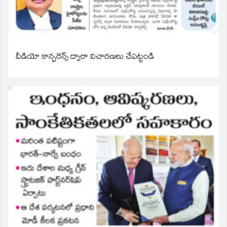
వీడియో కాన్ఫరెన్స్ ద్వారా విచారణలు చేపట్టండి