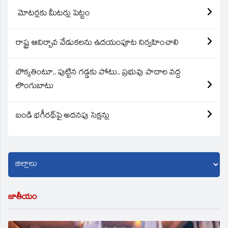
మోటర్లకు మీటర్లు పెట్టం
రాష్ట్ర ఆవిర్బావ వేడుకలను ఉదయంపూట నిర్వహించాలి
బొక్కతింటూ.. పుట్టిన గడ్డకు పోటు.. ప్రభువు పాదాల వద్ద
లొంగుబాటు
బండి భగీరథ్‌పై అదనపు సెక్షన్లు
జాతీయం