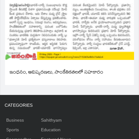
ఇంధనం, ఆవిష్కరణలు, సాంకేతికతలలో సహకారం
CATEGORIES
Business
Sahithyam
Sports
Education