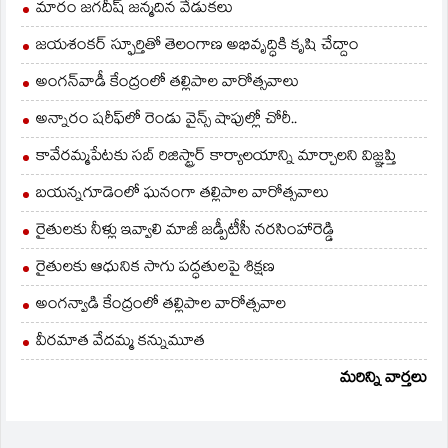
మారం జగదీష్ జన్మదిన వేడుకలు
జయశంకర్ స్ఫూర్తితో తెలంగాణ అభివృద్ధికి కృషి చేద్దాం
అంగన్‌వాడీ కేంద్రంలో తల్లిపాల వారోత్సవాలు
అన్నారం షరీఫ్‌లో రెండు వైన్స్ షాపుల్లో చోరీ..
కావేరమ్మపేటకు సబ్ రిజిస్ట్రార్ కార్యాలయాన్ని మార్చాలని విజ్ఞప్తి
బయన్నగూడెంలో ఘనంగా తల్లిపాల వారోత్సవాలు
రైతులకు నీళ్లు ఇవ్వాలి మాజీ జడ్పీటీసీ నరసింహారెడ్డి
రైతులకు ఆధునిక సాగు పద్ధతులపై శిక్షణ
అంగన్వాడి కేంద్రంలో తల్లిపాల వారోత్సవాల
వీరమాత వేదమ్మ కన్నుమూత
మరిన్ని వార్తలు