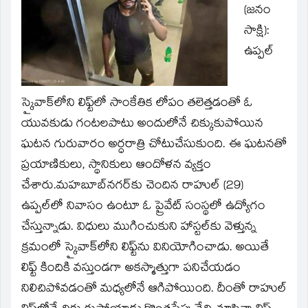
(జనం
in
new
window)
సాక్షి):
ఉప్పల్
స్కైవాక్‌లోని లిఫ్ట్‌లో సాంకేతిక లోపం తలెత్తడంతో ఓ
యువకుడు గంటలపాటు అందులోనే చిక్కుకుపోయిన
ఘటన గురువారం అర్ధరాత్రి చోటుచేసుకుంది. ఈ ఘటనతో
ప్రయాణికులు, స్థానికులు ఆందోళన వ్యక్తం
చేశారు.మహబూబ్‌నగర్‌కు చెందిన రాహుల్ (29)
ఉప్పల్‌లో నివాసం ఉంటూ ఓ ప్రైవేట్ సంస్థలో ఉద్యోగం
చేస్తున్నాడు. విధులు ముగించుకుని హాస్టల్‌కు వెళ్తున్న
క్రమంలో స్కైవాక్‌లోని లిఫ్ట్‌ను వినియోగించాడు. అయితే
లిఫ్ట్ కిందికి వస్తుండగా అకస్మాత్తుగా పనిచేయడం
నిలిచిపోవడంతో మధ్యలోనే ఆగిపోయింది. దీంతో రాహుల్