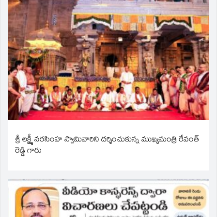
శ్రీ లక్ష్మీ నరసింహ స్వామివారిని దర్శించుకున్న ముఖ్యమంత్రి రేవంత్
రెడ్డి గారు