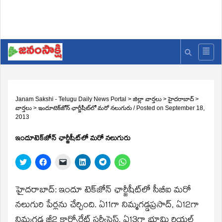
Janam Sakshi - Telugu Daily News Portal
>
జిల్లా వార్తలు
>
హైదరాబాద్
>
వార్తలు
>
ఇందూటెక్‌జోన్‌ ఛార్జీషీట్‌లో మరో నలుగురు
/
Posted on
September 18,
2013
ఇందూటెక్‌జోన్‌ ఛార్జీషీట్‌లో మరో నలుగురు
Click
Click
Click
Click
Click
Click
to
to
to
to
to
to
share
share
email
share
share
share
on
on
a
on
on
on
Twitter
Facebook
link
LinkedIn
Telegram
WhatsApp
హైదరాబాద్‌: ఇందూ టెక్‌జోన్‌ ఛార్జీషీట్‌లో సీబీఐ మరో
(Opens
(Opens
to
(Opens
(Opens
(Opens
in
in
a
in
in
in
నలుగురి పేర్లను చేర్చింది. ఏ11గా నిమ్మగడ్డప్రసాద్‌, ఏ12గా
new
new
friend
new
new
new
window)
window)
(Opens
window)
window)
window)
నిమ్మగడ్డ జీ2 కార్పోరేట్‌ సర్వీసెస్‌, ఏ13గా భూమి రియల్‌
in