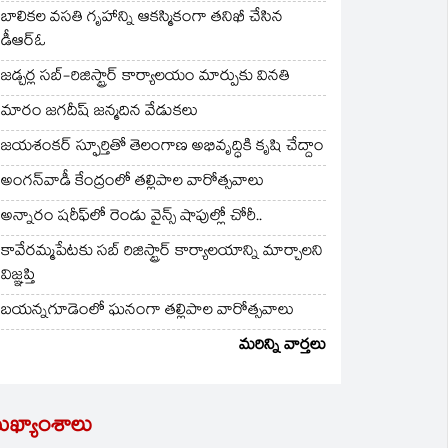
బాలికల వసతి గృహాన్ని ఆకస్మికంగా తనిఖీ చేసిన
డీఆర్ఓ
జడ్చర్ల సబ్-రిజిస్ట్రార్ కార్యాలయం మార్పుకు వినతి
మారం జగదీష్ జన్మదిన వేడుకలు
జయశంకర్ స్ఫూర్తితో తెలంగాణ అభివృద్ధికి కృషి చేద్దాం
అంగన్‌వాడీ కేంద్రంలో తల్లిపాల వారోత్సవాలు
అన్నారం షరీఫ్‌లో రెండు వైన్స్ షాపుల్లో చోరీ..
కావేరమ్మపేటకు సబ్ రిజిస్ట్రార్ కార్యాలయాన్ని మార్చాలని
విజ్ఞప్తి
బయన్నగూడెంలో ఘనంగా తల్లిపాల వారోత్సవాలు
మరిన్ని వార్తలు
ుఖ్యాంశాలు