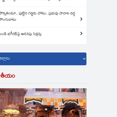
బొక్కతింటూ.. పుట్టిన గడ్డకు పోటు.. ప్రభువు పాదాల వద్ద
లొంగుబాటు
బండి భగీరథ్‌పై అదనపు సెక్షన్లు
ాతీయం