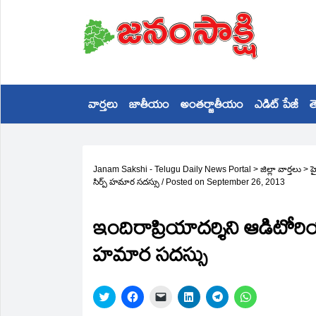
వార్తలు
జాతీయం
అంతర్జాతీయం
ఎడిట్ పేజీ
త
Janam Sakshi - Telugu Daily News Portal
>
జిల్లా వార్తలు
>
హ
సిర్ప్‌ హమార సదస్సు
/
Posted on
September 26, 2013
ఇందిరాప్రియాదర్శిని ఆడిటోరియ
హమార సదస్సు
Click
Click
Click
Click
Click
Click
to
to
to
to
to
to
share
share
email
share
share
share