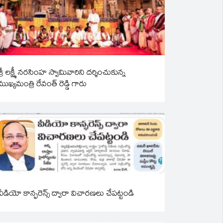
శ్రీ లక్ష్మీ నరసింహ స్వామివారిని దర్శించుకున్న
ముఖ్యమంత్రి రేవంత్ రెడ్డి గారు
వీడియో కాన్ఫరెన్స్ ద్వారా విచారణలు చేపట్టండి