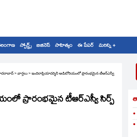
ెలంగాణ
స్పోర్ట్స్
బిజినెస్
సాహిత్యం
ఈ పేపర్
మరిన్ని +
ైదరాబాద్
>
వార్తలు
>
ఇందిరాప్రియాదర్శిని ఆడిటోరియంలో ప్రారంభమైన టీఆర్‌ఎస్వీ
ంలో ప్రారంభమైన టీఆర్‌ఎస్వీ సిర్ప్‌
త