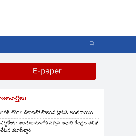
ాజావార్తలు
దీపక్ చౌదరి చొరవతో తొలగిన ట్రాఫిక్‌ అంతరాయం
ఎట్టకేలకు అందుబాటులోకి వచ్చిన ఆధార్ కేంద్రం తనిఖీ
చేసిన తహసీల్దార్