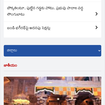
బొక్కతింటూ.. పుట్టిన గడ్డకు పోటు.. ప్రభువు పాదాల వద్ద
లొంగుబాటు
బండి భగీరథ్‌పై అదనపు సెక్షన్లు
జాతీయం