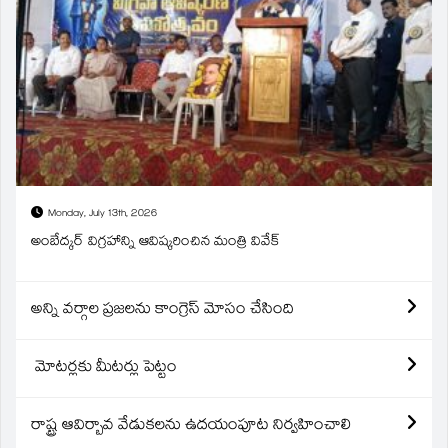
Monday, July 13th, 2026
అంబేద్కర్ విగ్రహాన్ని ఆవిష్కరించిన మంత్రి వివేక్
అన్ని వర్గాల ప్రజలను కాంగ్రెస్ మోసం చేసింది
మోటర్లకు మీటర్లు పెట్టం
రాష్ట్ర ఆవిర్బావ వేడుకలను ఉదయంపూట నిర్వహించాలి