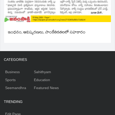
ఇంధనం, ఆవిష్కరణలు, సాంకేతికతలలో సహకారం
CATEGORIES
Business
Sahithyam
Sports
Education
Seemandhra
Featured News
TRENDING
Edit Page