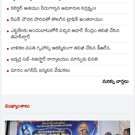
కలెక్టర్ ఆశయం నీరుగార్చిన అధికారుల నిర్లక్ష్యం!
దీపక్ చౌదరి చొరవతో తొలగిన ట్రాఫిక్‌ అంతరాయం
ఎట్టకేలకు అందుబాటులోకి వచ్చిన ఆధార్ కేంద్రం తనిఖీ చేసిన
తహసీల్దార్
బాలికల వసతి గృహాన్ని ఆకస్మికంగా తనిఖీ చేసిన డీఆర్ఓ
జడ్చర్ల సబ్-రిజిస్ట్రార్ కార్యాలయం మార్పుకు వినతి
మారం జగదీష్ జన్మదిన వేడుకలు
మరిన్ని వార్తలు
ముఖ్యాంశాలు