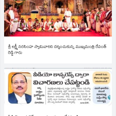
శ్రీ లక్ష్మీ నరసింహ స్వామివారిని దర్శించుకున్న ముఖ్యమంత్రి రేవంత్
రెడ్డి గారు