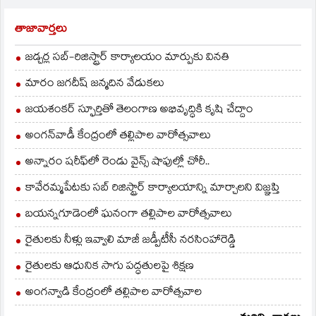
తాజావార్తలు
జడ్చర్ల సబ్-రిజిస్ట్రార్ కార్యాలయం మార్పుకు వినతి
మారం జగదీష్ జన్మదిన వేడుకలు
జయశంకర్ స్ఫూర్తితో తెలంగాణ అభివృద్ధికి కృషి చేద్దాం
అంగన్‌వాడీ కేంద్రంలో తల్లిపాల వారోత్సవాలు
అన్నారం షరీఫ్‌లో రెండు వైన్స్ షాపుల్లో చోరీ..
కావేరమ్మపేటకు సబ్ రిజిస్ట్రార్ కార్యాలయాన్ని మార్చాలని విజ్ఞప్తి
బయన్నగూడెంలో ఘనంగా తల్లిపాల వారోత్సవాలు
రైతులకు నీళ్లు ఇవ్వాలి మాజీ జడ్పీటీసీ నరసింహారెడ్డి
రైతులకు ఆధునిక సాగు పద్ధతులపై శిక్షణ
అంగన్వాడి కేంద్రంలో తల్లిపాల వారోత్సవాల