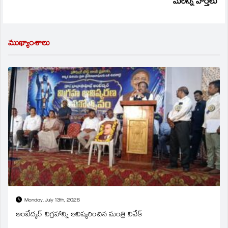
మరిన్ని వార్తలు
ముఖ్యాంశాలు
Monday, July 13th, 2026
అంబేద్కర్ విగ్రహాన్ని ఆవిష్కరించిన మంత్రి వివేక్