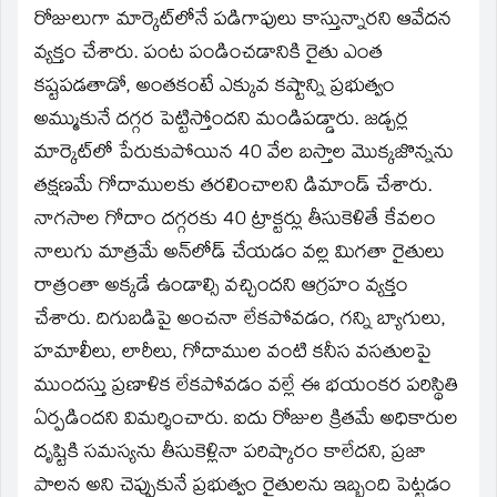
రోజులుగా మార్కెట్‌లోనే పడిగాపులు కాస్తున్నారని ఆవేదన
వ్యక్తం చేశారు. పంట పండించడానికి రైతు ఎంత
కష్టపడతాడో, అంతకంటే ఎక్కువ కష్టాన్ని ప్రభుత్వం
అమ్ముకునే దగ్గర పెట్టిస్తోందని మండిపడ్డారు. జడ్చర్ల
మార్కెట్‌లో పేరుకుపోయిన 40 వేల బస్తాల మొక్కజొన్నను
తక్షణమే గోదాములకు తరలించాలని డిమాండ్ చేశారు.
నాగసాల గోదాం దగ్గరకు 40 ట్రాక్టర్లు తీసుకెళితే కేవలం
నాలుగు మాత్రమే అన్‌లోడ్ చేయడం వల్ల మిగతా రైతులు
రాత్రంతా అక్కడే ఉండాల్సి వచ్చిందని ఆగ్రహం వ్యక్తం
చేశారు. దిగుబడిపై అంచనా లేకపోవడం, గన్ని బ్యాగులు,
హమాలీలు, లారీలు, గోదాముల వంటి కనీస వసతులపై
ముందస్తు ప్రణాళిక లేకపోవడం వల్లే ఈ భయంకర పరిస్థితి
ఏర్పడిందని విమర్శించారు. ఐదు రోజుల క్రితమే అధికారుల
దృష్టికి సమస్యను తీసుకెళ్లినా పరిష్కారం కాలేదని, ప్రజా
పాలన అని చెప్పుకునే ప్రభుత్వం రైతులను ఇబ్బంది పెట్టడం