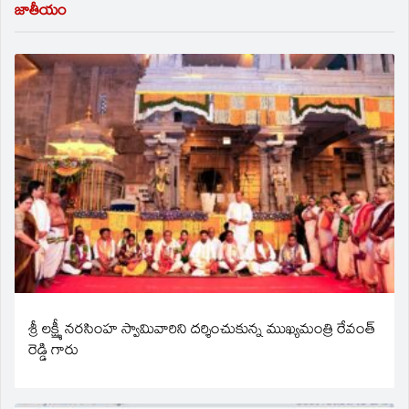
జాతీయం
శ్రీ లక్ష్మీ నరసింహ స్వామివారిని దర్శించుకున్న ముఖ్యమంత్రి రేవంత్
రెడ్డి గారు