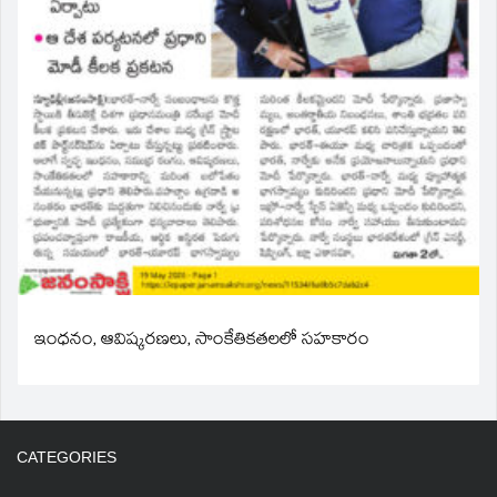
ఇంధనం, ఆవిష్కరణలు, సాంకేతికతలలో సహకారం
CATEGORIES