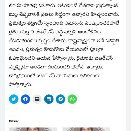
తగదని హితవు పలికారు. ఇటువంటి చేతగాని ప్రభుత్వానికి
బుద్ధి చెప్పడానికి ప్రజలు సిద్ధంగా ఉన్నారని హెచ్చరించారు.
ప్రభుత్వం తక్షణమే స్పందించి సమస్యను పరిష్కరించకపోతే
రైతుల పక్షాన బీఆర్ఎస్ పెద్ద ఎత్తున ఆందోళనలు
చేపడుతుందని స్పష్టం చేశారు. రాష్ట్రవ్యాప్తంగా ఇదే పరిస్థితి
ఉందని, ప్రభుత్వం కొనుగోలు చేయడంలో పూర్తిగా
విఫలమైందని ఆయన పేర్కొన్నారు. రైతులకు బీఆర్ఎస్
ఎల్లప్పుడూ అండగా ఉంటుందని భరోసా ఇచ్చారు.
కార్యక్రమంలో బిఆర్ఎస్ నాయకులు తదితరులు
పాల్గొన్నారు.
Click
Click
Click
Click
Click
Click
to
to
to
to
to
to
share
share
email
share
share
share
on
on
a
on
on
on
Twitter
Facebook
link
LinkedIn
Telegram
WhatsApp
(Opens
(Opens
to
(Opens
(Opens
(Opens
in
in
a
in
in
in
Related
new
new
friend
new
new
new
window)
window)
(Opens
window)
window)
window)