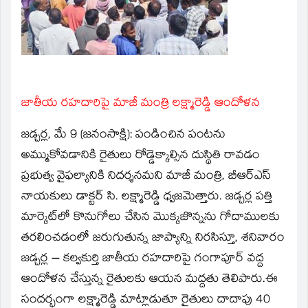
window)
జాతీయ రహదారిపై మాజీ మంత్రి లక్ష్మారెడ్డి ఆందోళన
జడ్చర్ల, మే 9 (జనంసాక్షి):
పండించిన పంటను
అమ్ముకోవడానికి రైతులు రోడ్డెక్కాల్సిన దుస్థితి రావడం
ప్రభుత్వ వైఫల్యానికి నిదర్శనమని మాజీ మంత్రి, బీఆర్ఎస్
నాయకులు డాక్టర్ సి. లక్ష్మారెడ్డి ధ్వజమెత్తారు. జడ్చర్ల పత్తి
మార్కెట్‌లో కొనుగోలు చేసిన మొక్కజొన్నను గోదాములకు
తరలించడంలో జరుగుతున్న జాప్యాన్ని నిరసిస్తూ, శనివారం
జడ్చర్ల – కల్వకుర్తి జాతీయ రహదారిపై గంగాపూర్ వద్ద
ఆందోళన చేస్తున్న రైతులకు ఆయన మద్దతు తెలిపారు.ఈ
సందర్భంగా లక్ష్మారెడ్డి మాట్లాడుతూ రైతులు దాదాపు 40