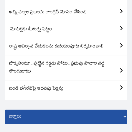
అన్ని వర్గాల ప్రజలను కాంగ్రెస్ మోసం చేసింది
మోటర్లకు మీటర్లు పెట్టం
రాష్ట్ర ఆవిర్బావ వేడుకలను ఉదయంపూట నిర్వహించాలి
బొక్కతింటూ.. పుట్టిన గడ్డకు పోటు.. ప్రభువు పాదాల వద్ద
లొంగుబాటు
బండి భగీరథ్‌పై అదనపు సెక్షన్లు