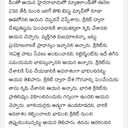
దీంతో ఆయన హైదరాబాదులో న్యూజిలాండ్‌తో ఈనెల
23వ తేదీ నుంచి జరిగే తొలి టెస్టు మ్యాచ్‌లో కూడా
ఆడబోనని ఆయన చెప్పకనే చెప్పేశారు. క్రికెట్‌ ద్వారా
దేశప్రతిష్టను పెంచడానికి శాయశక్తులా కృషి చేశానని
ఆయన చెప్పారు. వ్యక్తిగత విజయాలకన్నా, జట్టు
ప్రయోజనాలకే ప్రాధాన్యం ఇచ్చానని అన్నారు. క్రికెట్‌కు
16ఏళ్ల పాటు సేవలు అందించానని, రిటైర్మెంట్‌కు ఇదే తగిన
సమయమని భావిస్తున్నానని ఆయన అన్నారు. క్రికెట్‌ను
దేశానికి సేవ చేయడానికి అవకాశంగా భావించినట్టు
ఆయన తెలిపారు. క్రికెట్‌ ద్వారా దేశ గౌరవాన్ని పెంచేందుకు
తాను కృషి చేశానని ఆయన అన్నారు. భారత క్రికెట్‌కు
ప్రాతినిధ్యం వహించినందుకు గర్వంగా ఉందని ఆయన
చెప్పారు. జూనియర్లకు అడ్డుగా ఉండకూడదని, వారికి
అవకాశం కల్పించాలని భావించి క్రికెట్‌ నుంచి
తప్పుకుంటున్నట్టు ఆయన తెలిపారు. తనను ఆదరించిన