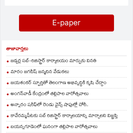
నాకు దేశానికి సేవ చేసే
సంఖ్యలో
అవకాశం లభించిందని
అభిమానులున్నారు. తన
ఆయన అన్నారు.
శరీరం
సహకరించకపోవటం వల్ల
ఇక క్రికెట్‌లో…
తాజావార్తలు
జడ్చర్ల సబ్-రిజిస్ట్రార్ కార్యాలయం మార్పుకు వినతి
మారం జగదీష్ జన్మదిన వేడుకలు
జయశంకర్ స్ఫూర్తితో తెలంగాణ అభివృద్ధికి కృషి చేద్దాం
అంగన్‌వాడీ కేంద్రంలో తల్లిపాల వారోత్సవాలు
అన్నారం షరీఫ్‌లో రెండు వైన్స్ షాపుల్లో చోరీ..
కావేరమ్మపేటకు సబ్ రిజిస్ట్రార్ కార్యాలయాన్ని మార్చాలని విజ్ఞప్తి
బయన్నగూడెంలో ఘనంగా తల్లిపాల వారోత్సవాలు