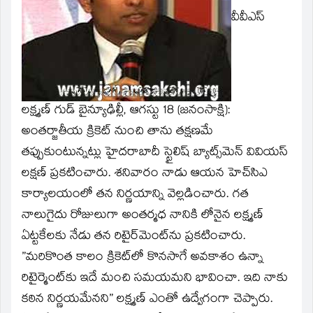
window)
వీవీఎస్‌
లక్ష్మణ్‌ గుడ్‌ బైన్యూఢిల్లీ, ఆగస్టు 18 (జనంసాక్షి):
అంతర్జాతీయ క్రికెట్‌ నుంచి తాను తక్షణమే
తప్పుకుంటున్నట్లు హైదరాబాదీ స్టైలిష్‌ బ్యాట్స్‌మెన్‌ వివియస్‌
లక్షణ్‌ ప్రకటించారు. శనివారం నాడు ఆయన హెచ్‌సిఎ
కార్యాలయంలో తన నిర్ణయాన్ని వెల్లడించారు. గత
నాలుగైదు రోజులుగా అంతర్మధ నానికి లోనైన లక్ష్మణ్‌
ఏట్టకేలకు నేడు తన రిటైర్‌మెంట్‌ను ప్రకటించారు.
”మరికొంత కాలం క్రికెట్‌లో కొనసాగే అవకాశం ఉన్నా
రిటైర్మెంట్‌కు ఇదే మంచి సమయమని భావించా. ఇది నాకు
కఠిన నిర్ణయమేనని” లక్ష్మణ్‌ ఎంతో ఉద్వేగంగా చెప్పారు.