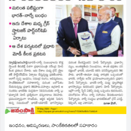
ఇంధనం, ఆవిష్కరణలు, సాంకేతికతలలో సహకారం