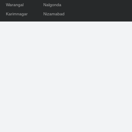
Warangal
Nalgonda
Karimnagar
Nizamabad
Mahabubnagar
Medhak
Adilabad
Rangareddy
Khammam
SOCIAL
Facebook
Youtube
Twitter
Telegram
© 2023, Janamsakshi. All rights reserve