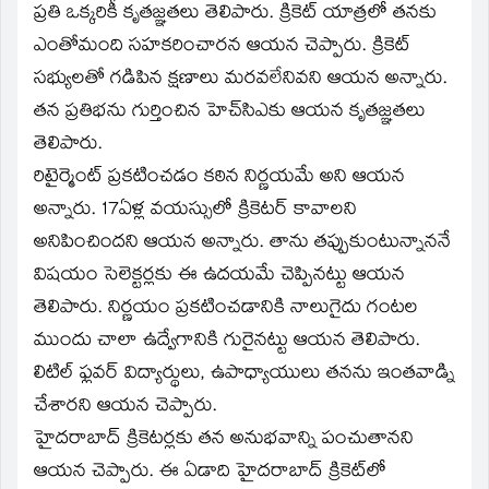
ప్రతి ఒక్కరికీ కృతజ్ఞతలు తెలిపారు. క్రికెట్‌ యాత్రలో తనకు
ఎంతోమంది సహకరించారన ఆయన చెప్పారు. క్రికెట్‌
సభ్యులతో గడిపిన క్షణాలు మరవలేనివని ఆయన అన్నారు.
తన ప్రతిభను గుర్తించిన హెచ్‌సిఎకు ఆయన కృతజ్ఞతలు
తెలిపారు.
రిటైర్మెంట్‌ ప్రకటించడం కఠిన నిర్ణయమే అని ఆయన
అన్నారు. 17ఏళ్ల వయస్సులో క్రికెటర్‌ కావాలని
అనిపించిందని ఆయన అన్నారు. తాను తప్పుకుంటున్నాననే
విషయం సెలెక్టర్లకు ఈ ఉదయమే చెప్పినట్టు ఆయన
తెలిపారు. నిర్ణయం ప్రకటించడానికి నాలుగైదు గంటల
ముందు చాలా ఉద్వేగానికి గురైనట్టు ఆయన తెలిపారు.
లిటిల్‌ ఫ్లవర్‌ విద్యార్థులు, ఉపాధ్యాయులు తనను ఇంతవాడ్ని
చేశారని ఆయన చెప్పారు.
హైదరాబాద్‌ క్రికెటర్లకు తన అనుభవాన్ని పంచుతానని
ఆయన చెప్పారు. ఈ ఏడాది హైదరాబాద్‌ క్రికెట్‌లో