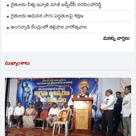
రైతులకు నీళ్లు ఇవ్వాలి మాజీ జడ్పీటీసీ నరసింహారెడ్డి
రైతులకు ఆధునిక సాగు పద్ధతులపై శిక్షణ
అంగన్వాడి కేంద్రంలో తల్లిపాల వారోత్సవాల
మరిన్ని వార్తలు
ముఖ్యాంశాలు