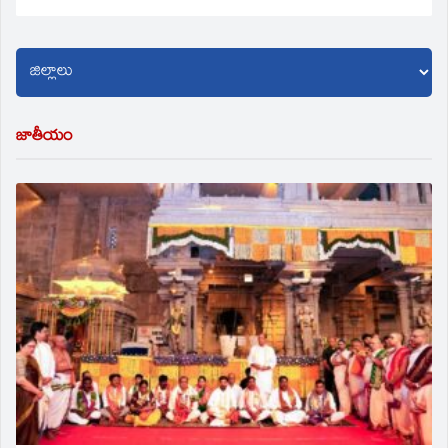
జాతీయం