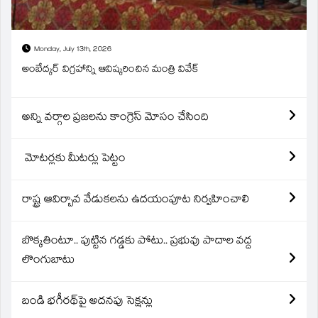
Monday, July 13th, 2026
అంబేద్కర్ విగ్రహాన్ని ఆవిష్కరించిన మంత్రి వివేక్
అన్ని వర్గాల ప్రజలను కాంగ్రెస్ మోసం చేసింది
మోటర్లకు మీటర్లు పెట్టం
రాష్ట్ర ఆవిర్బావ వేడుకలను ఉదయంపూట నిర్వహించాలి
బొక్కతింటూ.. పుట్టిన గడ్డకు పోటు.. ప్రభువు పాదాల వద్ద
లొంగుబాటు
బండి భగీరథ్‌పై అదనపు సెక్షన్లు