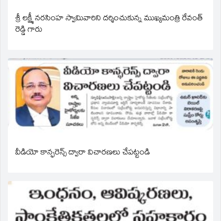
శ్రీ లక్ష్మీ నరసింహ స్వామివారిని దర్శించుకున్న ముఖ్యమంత్రి రేవంత్
రెడ్డి గారు
వీడియో కాన్ఫరెన్స్ ద్వారా విచారణలు చేపట్టండి