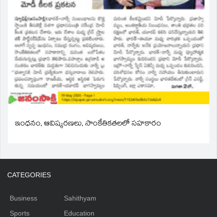
ఇంధనం, ఆవిష్కరణలు, సాంకేతికతలలో సహకారం
CATEGORIES
Business
Sahithyam
Sports
Education