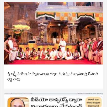
శ్రీ లక్ష్మీ నరసింహ స్వామివారిని దర్శించుకున్న ముఖ్యమంత్రి రేవంత్
రెడ్డి గారు