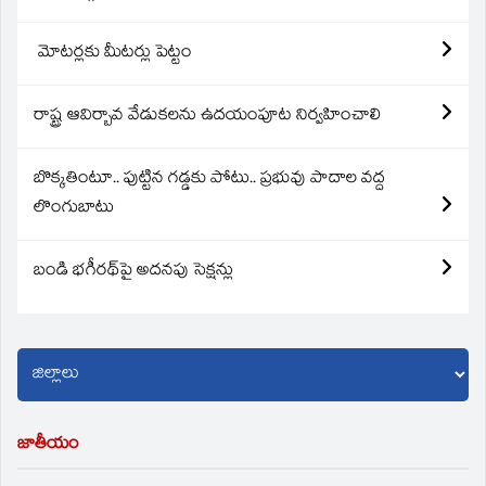
మోటర్లకు మీటర్లు పెట్టం
రాష్ట్ర ఆవిర్బావ వేడుకలను ఉదయంపూట నిర్వహించాలి
బొక్కతింటూ.. పుట్టిన గడ్డకు పోటు.. ప్రభువు పాదాల వద్ద
లొంగుబాటు
బండి భగీరథ్‌పై అదనపు సెక్షన్లు
జాతీయం