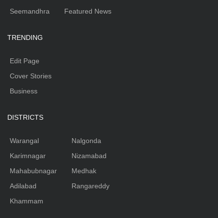
Seemandhra
Featured News
TRENDING
Edit Page
Cover Stories
Business
DISTRICTS
Warangal
Nalgonda
Karimnagar
Nizamabad
Mahabubnagar
Medhak
Adilabad
Rangareddy
Khammam