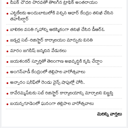
వ్యక్తం చేశారు. ఇదే…
దీపక్ చౌదరి చొరవతో తొలగిన ట్రాఫిక్‌ అంతరాయం
ఎట్టకేలకు అందుబాటులోకి వచ్చిన ఆధార్ కేంద్రం తనిఖీ చేసిన
తహసీల్దార్
బాలికల వసతి గృహాన్ని ఆకస్మికంగా తనిఖీ చేసిన డీఆర్ఓ
జడ్చర్ల సబ్-రిజిస్ట్రార్ కార్యాలయం మార్పుకు వినతి
మారం జగదీష్ జన్మదిన వేడుకలు
జయశంకర్ స్ఫూర్తితో తెలంగాణ అభివృద్ధికి కృషి చేద్దాం
అంగన్‌వాడీ కేంద్రంలో తల్లిపాల వారోత్సవాలు
అన్నారం షరీఫ్‌లో రెండు వైన్స్ షాపుల్లో చోరీ..
కావేరమ్మపేటకు సబ్ రిజిస్ట్రార్ కార్యాలయాన్ని మార్చాలని విజ్ఞప్తి
బయన్నగూడెంలో ఘనంగా తల్లిపాల వారోత్సవాలు
మరిన్ని వార్తలు