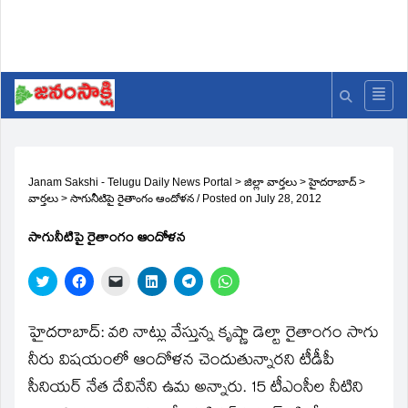
Janam Sakshi - Telugu Daily News Portal
>
జిల్లా వార్తలు
>
హైదరాబాద్
>
వార్తలు
>
సాగునీటిపై రైతాంగం ఆందోళన
/
Posted on
July 28, 2012
సాగునీటిపై రైతాంగం ఆందోళన
Click
Click
Click
Click
Click
Click
to
to
to
to
to
to
share
share
email
share
share
share
on
on
a
on
on
on
Twitter
Facebook
link
LinkedIn
Telegram
WhatsApp
హైదరాబాద్‌: వరి నాట్లు వేస్తున్న కృష్ణా డెల్టా రైతాంగం సాగు
(Opens
(Opens
to
(Opens
(Opens
(Opens
in
in
a
in
in
in
నీరు విషయంలో ఆందోళన చెందుతున్నారని టీడీపీ
new
new
friend
new
new
new
window)
window)
(Opens
window)
window)
window)
సీనియర్‌ నేత దేవినేని ఉమ అన్నారు. 15 టీఎంసీల నీటిని
in
new