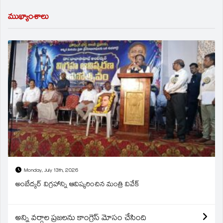
ముఖ్యాంశాలు
Monday, July 13th, 2026
అంబేద్కర్ విగ్రహాన్ని ఆవిష్కరించిన మంత్రి వివేక్
అన్ని వర్గాల ప్రజలను కాంగ్రెస్ మోసం చేసింది