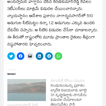
window)
అందిస్తామని వాగ్దానం చేసిన కిరణ్‌కుమార్‌రెడ్డి కేవలం
3టీఎంసీలు మాత్రమే విడుదల చేయించారన్నారు.
న్యాయస్థానం ఆదేశాల ప్రకారం నాగార్జునసాగర్‌లో 510
అడుగుల నీటిమట్టం కన్నా 1.2 అడుగులు ఎక్కువ ఉందని
దేవినేని చెప్పారు. ఆ నీటిని విడుదల చేసేలా చూడాలన్నారు.
ఈ తీరుతో రాష్ట్రంలోని మూడు ప్రాంతాల రైతులు తీవ్రంగా
నష్టపోతారని హెచ్చరించారు.
Click
Click
Click
Click
Click
Click
to
to
to
to
to
to
share
share
email
share
share
share
on
on
a
on
on
on
Twitter
Facebook
link
LinkedIn
Telegram
WhatsApp
(Opens
(Opens
to
(Opens
(Opens
(Opens
in
in
a
in
in
in
Related
new
new
friend
new
new
new
window)
window)
(Opens
window)
window)
window)
సాగునీటి కోసం సమరం
in
నిండుకుంటున్న ప్రకాశం
new
window)
బ్యారేజి విజయవాడ, జూలై
31: కృష్ణాడెల్టాకు సాగునీరు
విడుదల చేయాలంటూ
తెలుగుదేశం పార్టీ
సుబ్బరాయసాగర్‌ నీటి