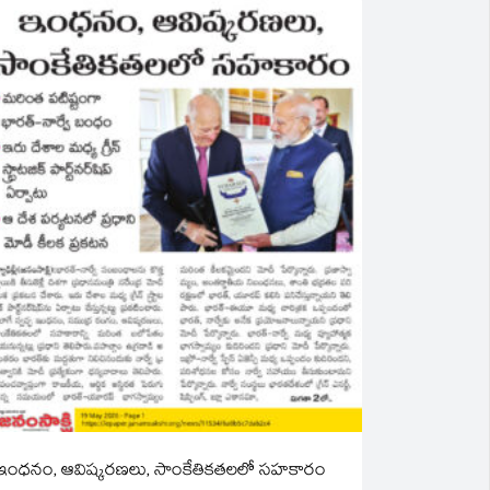
ఇంధనం, ఆవిష్కరణలు, సాంకేతికతలలో సహకారం