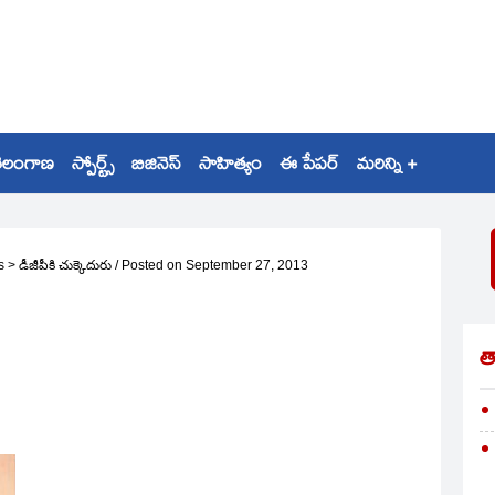
ెలంగాణ
స్పోర్ట్స్
బిజినెస్
సాహిత్యం
ఈ పేపర్
మరిన్ని +
s
>
డీజీపీకి చుక్కెదురు
/
Posted on
September 27, 2013
త