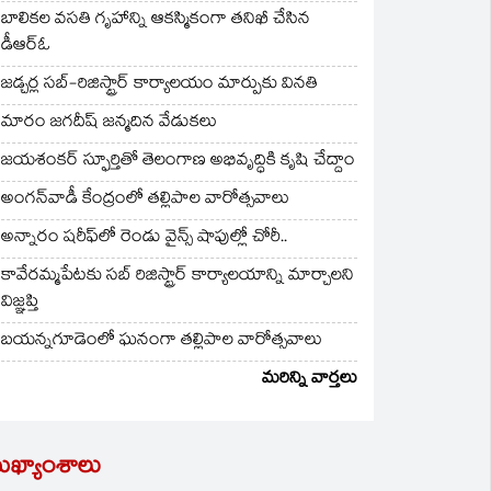
బాలికల వసతి గృహాన్ని ఆకస్మికంగా తనిఖీ చేసిన
డీఆర్ఓ
జడ్చర్ల సబ్-రిజిస్ట్రార్ కార్యాలయం మార్పుకు వినతి
మారం జగదీష్ జన్మదిన వేడుకలు
జయశంకర్ స్ఫూర్తితో తెలంగాణ అభివృద్ధికి కృషి చేద్దాం
అంగన్‌వాడీ కేంద్రంలో తల్లిపాల వారోత్సవాలు
అన్నారం షరీఫ్‌లో రెండు వైన్స్ షాపుల్లో చోరీ..
కావేరమ్మపేటకు సబ్ రిజిస్ట్రార్ కార్యాలయాన్ని మార్చాలని
విజ్ఞప్తి
బయన్నగూడెంలో ఘనంగా తల్లిపాల వారోత్సవాలు
మరిన్ని వార్తలు
ుఖ్యాంశాలు