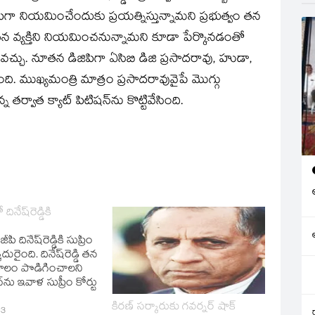
జిపిగా నియమించేందుకు ప్రయత్నిస్తున్నామని ప్రభుత్వం తన
న వ్యక్తిని నియమించనున్నామని కూడా పేర్కొనడంతో
వచ్చు. నూతన డిజిపిగా ఏసిబి డిజి ప్రసాదరావు, హుడా,
ంది. ముఖ్యమంత్రి మాత్రం ప్రసాదరావువైపే మొగ్గు
ర్వాత క్యాట్‌ పిటిషన్‌ను కొట్టివేసింది.
దినేష్‌రెడ్డికి
జీపీ దినేష్‌రెడ్డికి సుప్రీం
ెదురైంది. దినేష్‌రెడ్డి తన
కాలం పొడిగించాలని
‌ను ఇవాళ సుప్రీం కోర్టు
కిరణ్‌ సర్కారుకు గవర్నర్‌ షాక్‌
13