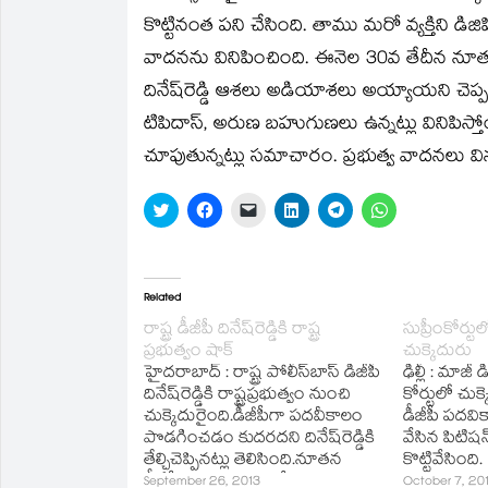
కొట్టినంత పని చేసింది. తాము మరో వ్యక్తిని డి
వాదనను వినిపించింది. ఈనెల 30వ తేదీన నూత
దినేష్‌రెడ్డి ఆశలు అడియాశలు అయ్యాయని చెప్ప
టిపిదాస్‌, అరుణ బహుగుణలు ఉన్నట్లు వినిపిస్తో
చూపుతున్నట్లు సమాచారం. ప్రభుత్వ వాదనలు విన్న త
Click
Click
Click
Click
Click
Click
to
to
to
to
to
to
share
share
email
share
share
share
on
on
a
on
on
on
Twitter
Facebook
link
LinkedIn
Telegram
WhatsApp
(Opens
(Opens
to
(Opens
(Opens
(Opens
in
in
a
in
in
in
Related
new
new
friend
new
new
new
window)
window)
(Opens
window)
window)
window)
రాష్ట్ర డీజీపీ దినేష్‌రెడ్డికి రాష్ట్ర
సుప్రీంకోర్టులో 
in
ప్రభుత్వం షాక్‌
చుక్కెదురు
new
window)
హైదరాబాద్‌ : రాష్ట్ర పోలీస్‌బాస్‌ డీజీపీ
ఢిల్లీ : మాజీ డీ
దినేష్‌రెడ్డికి రాష్ట్రప్రభుత్వం నుంచి
కోర్టులో చుక్క
చుక్కెదురైంది.డీజీపీగా పదవీకాలం
డీజీపీ పదవి
పొడగించడం కుదరదని దినేష్‌రెడ్డికి
వేసిన పిటిషన్
తేల్చిచెప్పినట్లు తెలిసింది.నూతన
కొట్టివేసింది.
డీజీపీగా ప్రసాదరావు పేరును
September 26, 2013
October 7, 20