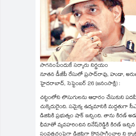
new
new
friend
new
new
new
window)
window)
(Opens
window)
window)
window)
in
new
window)
సాగనంపేందుకే సర్కారు నిర్ణయం
నూతన డీజీపీ రేసులో ప్రసాద్‌రావు, హుడా, అర
హైదరాబాద్‌, సెప్టెంబర్‌ 26 (జనంసాక్షి) :
చట్టంలోని లొసుగులను ఆధారం చేసుకుని పదవీక
చుక్కెదురైంది. సమైక్య ఉద్యమానికి మద్దతుగా సీఎ
డిజిపికి ప్రభుత్వం షాక్‌ ఇచ్చింది. తాను కి
ధీమాతో వ్యవహరించిన దినేష్‌రెడ్డికి కిరణ్‌ ఇచ్చ
సంవత్సరంపైగా డిజిపిగా కొనసాగించాల ని క్యాట్‌న