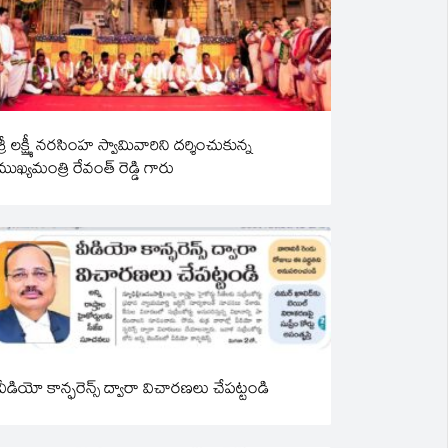
శ్రీ లక్ష్మీ నరసింహ స్వామివారిని దర్శించుకున్న
ముఖ్యమంత్రి రేవంత్ రెడ్డి గారు
వీడియో కాన్ఫరెన్స్ ద్వారా విచారణలు చేపట్టండి