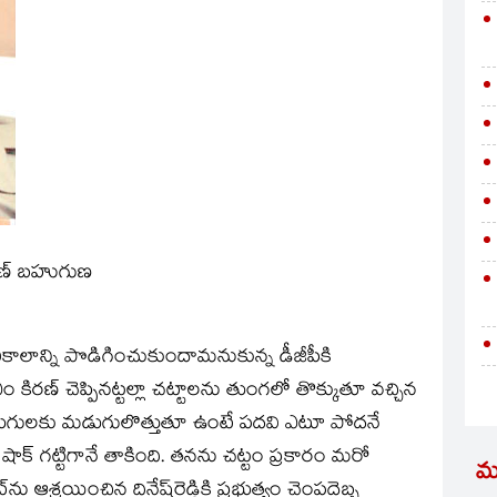
ుణ్‌ బహుగుణ
ాలాన్ని పొడిగించుకుందామనుకున్న డీజీపీకి
ం కిరణ్‌ చెప్పినట్టల్లా చట్టాలను తుంగలో తొక్కుతూ వచ్చిన
రణ్‌ అడుగులకు మడుగులొత్తుతూ ఉంటే పదవి ఎటూ పోదనే
ిన షాక్‌ గట్టిగానే తాకింది. తనను చట్టం ప్రకారం మరో
మ
ు ఆశ్రయించిన దినేష్‌రెడ్డికి ప్రభుత్వం చెంపదెబ్బ