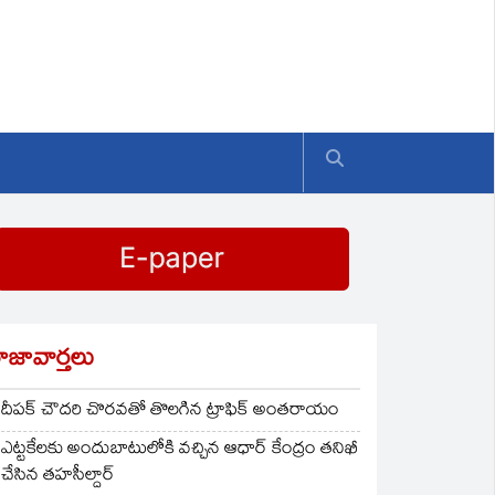
ాజావార్తలు
దీపక్ చౌదరి చొరవతో తొలగిన ట్రాఫిక్‌ అంతరాయం
ఎట్టకేలకు అందుబాటులోకి వచ్చిన ఆధార్ కేంద్రం తనిఖీ
చేసిన తహసీల్దార్