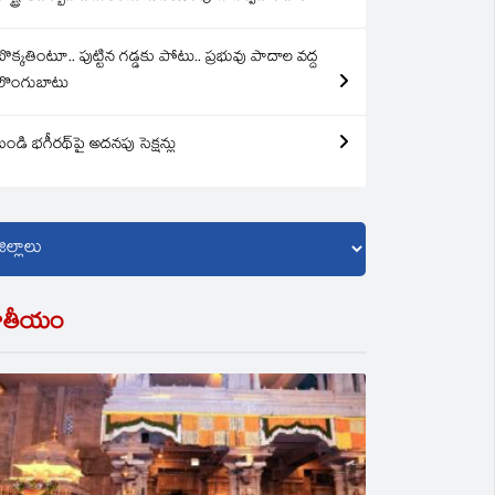
బొక్కతింటూ.. పుట్టిన గడ్డకు పోటు.. ప్రభువు పాదాల వద్ద
లొంగుబాటు
బండి భగీరథ్‌పై అదనపు సెక్షన్లు
ాతీయం