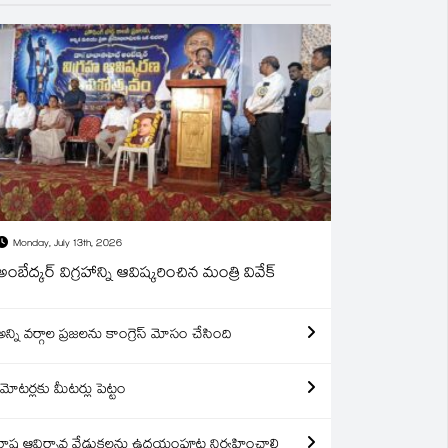
Monday, July 13th, 2026
అంబేద్కర్ విగ్రహాన్ని ఆవిష్కరించిన మంత్రి వివేక్
అన్ని వర్గాల ప్రజలను కాంగ్రెస్ మోసం చేసింది
మోటర్లకు మీటర్లు పెట్టం
రాష్ట్ర ఆవిర్బావ వేడుకలను ఉదయంపూట నిర్వహించాలి