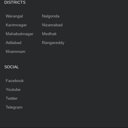
DISTRICTS
Warangal
Nalgonda
Karimnagar
Nizamabad
Mahabubnagar
Medhak
Adilabad
Rangareddy
Khammam
SOCIAL
Facebook
Youtube
Twitter
Telegram