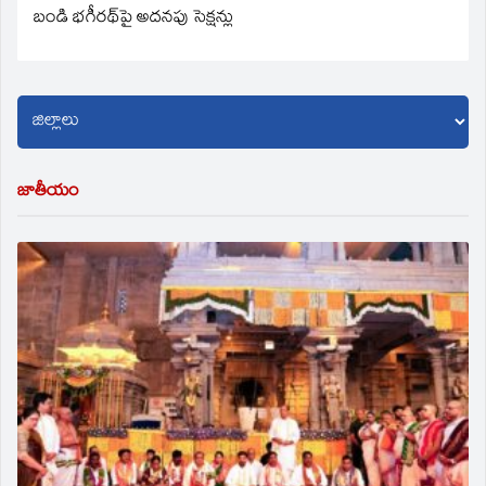
బండి భగీరథ్‌పై అదనపు సెక్షన్లు
జాతీయం