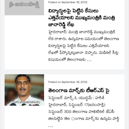
Posted on
September 18, 2012
విద్యార్ధులపై పెట్టిన కేసులు
ఎత్తివేయాలని ముఖ్యమంత్రికి మంత్రి
జానారెడ్డి లేఖ
హైదరాబాద్‌: మంత్రి జానారెడ్డి ముఖ్యమంత్రికి
లేక రాశారు. ఉద్యమాల సమయంలో తెలంగాణ
విద్యార్ధులపై పెట్టిన కేసులు ఎత్తివేయాలని
లేఖలో పేర్కొన్నట్లుజానా చెప్పారు. మెడికల్‌ సీట్ల
విషయంలో తెలంగాణకు …
Posted on
September 18, 2012
తెలంగాణ మార్చ్‌కు టీఆర్‌ఎస్‌ సై
సెప్టెంబర్‌ మార్చ్‌ ఓ యుద్ధమే : హరీశ్‌
హైదరాబాద్‌, సెప్టెంబర్‌ 17(జనంసాక్షి):
సెప్టెంబర్‌ 30న తెలంగాణ పొలిటికల్‌ జేఏసీ
తలపెట్టిన ‘తెల ంగాణ మార్చ్‌’కు ఉద్యమ పార్టీ
…