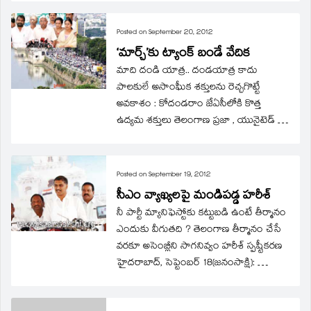
Posted on
September 20, 2012
‘మార్చ్‌’కు ట్యాంక్‌ బండే వేదిక
మాది దండి యాత్ర.. దండయాత్ర కాదు
పాలకులే అసాంఘీక శక్తులను రెచ్చగొట్టే
అవకాశం : కోదండరాం జేఏసీలోకి కొత్త
ఉద్యమ శక్తులు తెలంగాణ ప్రజా , యునైటెడ్‌ …
Posted on
September 19, 2012
సీఎం వ్యాఖ్యలపై మండిపడ్డ హరీశ్‌
నీ పార్టీ మ్యానిఫెస్టోకు కట్టుబడి ఉంటే తీర్మానం
ఎందుకు వీగుతది ? తెలంగాణ తీర్మానం చేసే
వరకూ అసెంబ్లీని సాగనివ్వం హరీశ్‌ స్పష్టీకరణ
హైదరాబాద్‌, సెప్టెంబర్‌ 18(జనంసాక్షి): …