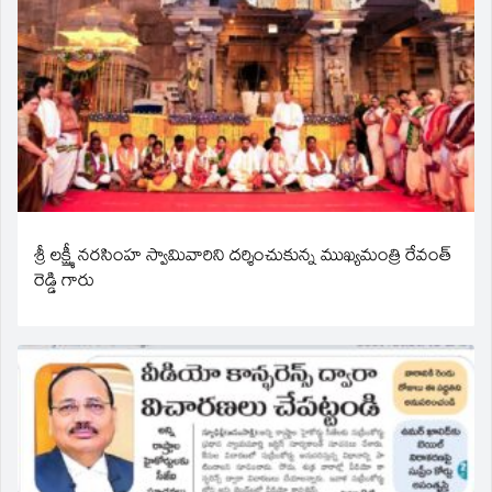
శ్రీ లక్ష్మీ నరసింహ స్వామివారిని దర్శించుకున్న ముఖ్యమంత్రి రేవంత్
రెడ్డి గారు