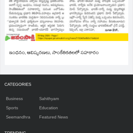
ఇంధనం, ఆవిష్కరణలు, సాంకేతికతలలో సహకారం
CATEGORIES
Business
Sahithyam
Sports
Education
Seemandhra
Featured News