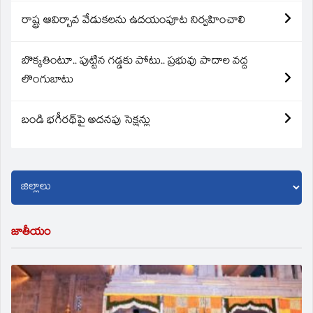
రాష్ట్ర ఆవిర్బావ వేడుకలను ఉదయంపూట నిర్వహించాలి
బొక్కతింటూ.. పుట్టిన గడ్డకు పోటు.. ప్రభువు పాదాల వద్ద
లొంగుబాటు
బండి భగీరథ్‌పై అదనపు సెక్షన్లు
జాతీయం