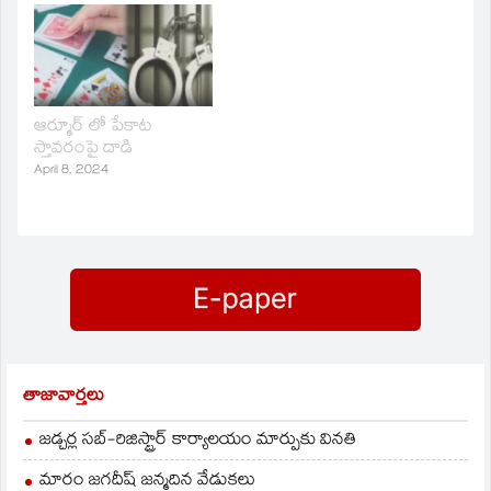
ఆర్మూర్ లో పేకాట
స్తావరంపై దాడి
April 8, 2024
తాజావార్తలు
జడ్చర్ల సబ్-రిజిస్ట్రార్ కార్యాలయం మార్పుకు వినతి
మారం జగదీష్ జన్మదిన వేడుకలు