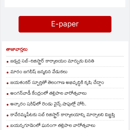
Twitter
Facebook
link
LinkedIn
Telegram
WhatsApp
(Opens
(Opens
to
(Opens
(Opens
(Opens
in
in
a
in
in
in
new
new
friend
new
new
new
window)
window)
(Opens
window)
window)
window)
in
new
window)
తాజావార్తలు
జడ్చర్ల సబ్-రిజిస్ట్రార్ కార్యాలయం మార్పుకు వినతి
మారం జగదీష్ జన్మదిన వేడుకలు
జయశంకర్ స్ఫూర్తితో తెలంగాణ అభివృద్ధికి కృషి చేద్దాం
అంగన్‌వాడీ కేంద్రంలో తల్లిపాల వారోత్సవాలు
అన్నారం షరీఫ్‌లో రెండు వైన్స్ షాపుల్లో చోరీ..
కావేరమ్మపేటకు సబ్ రిజిస్ట్రార్ కార్యాలయాన్ని మార్చాలని విజ్ఞప్తి
బయన్నగూడెంలో ఘనంగా తల్లిపాల వారోత్సవాలు