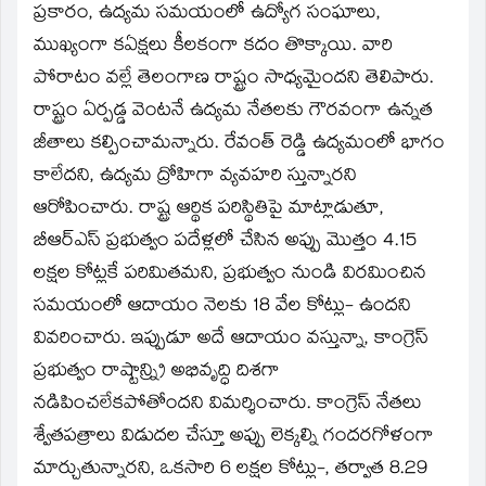
ప్రకారం, ఉద్యమ సమయంలో ఉద్యోగ సంఘాలు,
ముఖ్యంగా కఏక్షలు కీలకంగా కదం తొక్కాయి. వారి
పోరాటం వల్లే తెలంగాణ రాష్ట్రం సాధ్యమైందని తెలిపారు.
రాష్ట్రం ఏర్పడ్డ వెంటనే ఉద్యమ నేతలకు గౌరవంగా ఉన్నత
జీతాలు కల్పించామన్నారు. రేవంత్‌ రెడ్డి ఉద్యమంలో భాగం
కాలేదని, ఉద్యమ ద్రోహిగా వ్యవహరి స్తున్నారని
ఆరోపించారు. రాష్ట్ర ఆర్థిక పరిస్థితిపై మాట్లాడుతూ,
బీఆర్‌ఎస్‌ ప్రభుత్వం పదేళ్లలో చేసిన అప్పు మొత్తం 4.15
లక్షల కోట్లకే పరిమితమని, ప్రభుత్వం నుండి విరమించిన
సమయంలో ఆదాయం నెలకు 18 వేల కోట్లు- ఉందని
వివరించారు. ఇప్పుడూ అదే ఆదాయం వస్తున్నా, కాంగ్రెస్‌
ప్రభుత్వం రాష్టాన్న్రి అభివృద్ధి దిశగా
నడిపించలేకపోతోందని విమర్శించారు. కాంగ్రెస్‌ నేతలు
శ్వేతపత్రాలు విడుదల చేస్తూ అప్పు లెక్కల్ని గందరగోళంగా
మార్చుతున్నారని, ఒకసారి 6 లక్షల కోట్లు-, తర్వాత 8.29