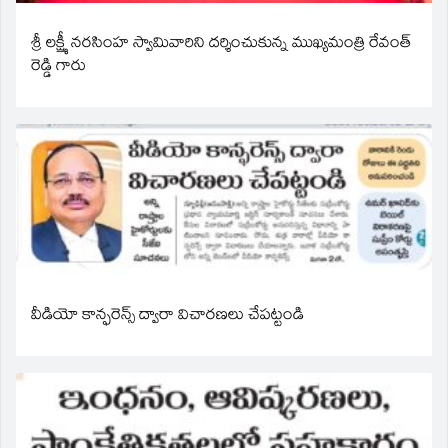
శ్రీ లక్ష్మీ నరసింహ స్వామివారిని దర్శించుకున్న ముఖ్యమంత్రి రేవంత్
రెడ్డి గారు
వీడియో కాన్ఫరెన్స్ ద్వారా విచారణలు చేపట్టండి