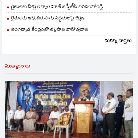
రైతులకు నీళ్లు ఇవ్వాలి మాజీ జడ్పీటీసీ నరసింహారెడ్డి
రైతులకు ఆధునిక సాగు పద్ధతులపై శిక్షణ
అంగన్వాడి కేంద్రంలో తల్లిపాల వారోత్సవాల
మరిన్ని వార్తలు
ముఖ్యాంశాలు