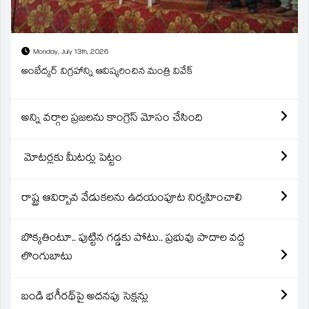
Monday, July 13th, 2026
అంబేద్కర్ విగ్రహాన్ని ఆవిష్కరించిన మంత్రి వివేక్
అన్ని వర్గాల ప్రజలను కాంగ్రెస్ మోసం చేసింది
మోటర్లకు మీటర్లు పెట్టం
రాష్ట్ర ఆవిర్బావ వేడుకలను ఉదయంపూట నిర్వహించాలి
బొక్కతింటూ.. పుట్టిన గడ్డకు పోటు.. ప్రభువు పాదాల వద్ద
లొంగుబాటు
బండి భగీరథ్‌పై అదనపు సెక్షన్లు