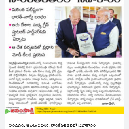
ఇంధనం, ఆవిష్కరణలు, సాంకేతికతలలో సహకారం