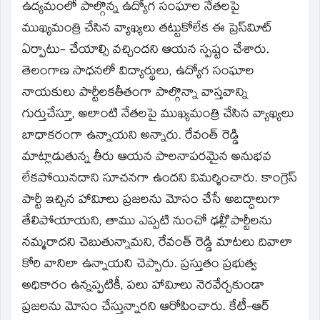
ఉద్యమంలో పాల్గొన్న ఉద్యోగ సంఘాల నేతలపై
ముఖ్యమంత్రి చేసిన వ్యాఖ్యలు తట్టుకోలేక ఈ ప్రెస్‌విూట్‌
ఏర్పాటు- చేయాల్సి వచ్చిందని ఆయన స్పష్టం చేశారు.
తెలంగాణ సాధనలో విద్యార్థులు, ఉద్యోగ సంఘాల
నాయకులు పార్టీలకతీతంగా పాల్గొన్నా వాస్తవాన్ని
గుర్తుచేస్తూ, అలాంటి నేతలపై ముఖ్యమంత్రి చేసిన వ్యాఖ్యలు
బాధాకరంగా ఉన్నాయని అన్నారు. రేవంత్‌ రెడ్డి
మాట్లాడుతున్న తీరు ఆయన పాలనాపరమైన అనుభవ
లేకపోయినదాని సూచనగా ఉందని విమర్శించారు. కాంగ్రెస్‌
పార్టీ ఇచ్చిన హావిూలు ప్రజలను మోసం చేసే అబద్ధాలుగా
తేలిపోయాయని, తాము ఎప్పటి నుంచో ఢల్లీి పార్టీలను
నమ్మరాదని చెబుతున్నామని, రేవంత్‌ రెడ్డి మాటలు దివాలా
కోరి వానిలా ఉన్నాయని చెప్పారు. ప్రస్తుతం ప్రభుత్వ
అధికారం ఉన్నప్పటికీ, పలు హావిూలు నెరవేర్చకుండా
ప్రజలను మోసం చేస్తున్నారని ఆరోపించారు. కేటీ-ఆర్‌