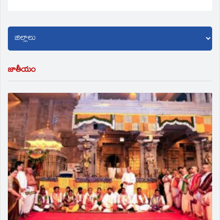
జాతీయం