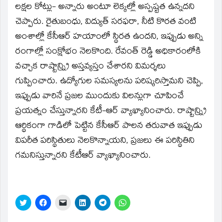
లక్షల కోట్లు- అన్నారు అంటూ లెక్కల్లో అస్పష్టత ఉన్నదని
చెప్పారు. రైతుబంధు, విద్యుత్‌ సరఫరా, నీటి కొరత వంటి
అంశాల్లో కేసీఆర్‌ హయాంలో స్థిరత ఉందని, ఇప్పుడు అన్ని
రంగాల్లో సంక్షోభం నెలకొంది. రేవంత్‌ రెడ్డి అధికారంలోకి
వచ్చాక రాష్టాన్న్రి అస్తవ్యస్తం చేశారని విమర్శలు
గుప్పించారు. ఉద్యోగుల సమస్యలను పరిష్కరిస్తామని చెప్పి,
ఇప్పుడు వారినే ప్రజల ముందుకు విలన్లుగా చూపించే
ప్రయత్నం చేస్తున్నారని కేటీ-ఆర్‌ వ్యాఖ్యానించారు. రాష్టాన్న్రి
ఆర్థికంగా గాడిలో పెట్టిన కేసీఆర్‌ పాలన తరువాత ఇప్పుడు
విపరీత పరిస్థితులు నెలకొన్నాయని, ప్రజలు ఈ పరిస్థితిని
గమనిస్తున్నారని కేటీఆర్‌ వ్యాఖ్యానించారు.
Click
Click
Click
Click
Click
Click
to
to
to
to
to
to
share
share
email
share
share
share
on
on
a
on
on
on