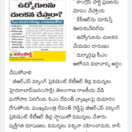
window)
` కాంగ్రెస్‌ పార్టీ ప్రజలను
మోసం చేస్తోంది
` కేసీఆర్‌ను దూషిస్తే
ఊరుకునేదిలేదు
` ఉద్యోగులను చులకన
చేయడం దారుణం
` దుర్మార్గపు సీఎం
ఆలోచన విధానాన్ని అర్థం
చేసుకోవాలి
` బీఆర్‌ఎస్‌ వర్కింగ్‌ ప్రెసిడెంట్‌ కేటీఆర్‌ తీవ్ర విమర్శలు
హైదరాబాద్‌(జనంసాక్షి): తెలంగాణ రాజకీయ వేడి
మరోసారి పెరిగింది. సిఎం రేవంత్‌ వ్యాఖ్యలపై దుమారం
రేగుతోంది. ముఖ్యమంత్రి రేవంత్‌ రెడ్డిపై బీఆర్‌ఎస్‌ వర్కింగ్‌
ప్రెసిడెంట్‌ కేటీఆర్‌ తీవ్ర స్థాయిలో విమర్శలు చేశారు.
వ్యక్తిగత దూషణలు, విమర్శలు వచ్చినా సహించామని, కానీ