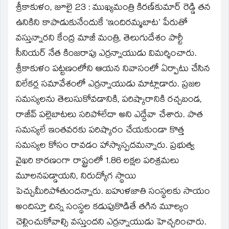
శ్రీకాకుళం, జూలై 23 : ముఖ్యమంత్రి కిరణ్‌కుమార్‌ రెడ్డి తన
in
new
window)
ఉనికిని కాపాడుకునేందుకే ‘ఇందిరమ్మబాట’ పేరుతో
వస్తున్నారని కేంద్ర మాజీ మంత్రి, తెలుగుదేశం పార్టీ
సీనియర్‌ నేత కింజరాపు ఎర్రన్నాయుడు విమర్శించారు.
శ్రీకాకుళం పట్టణంలోని ఆయన నివాసంలో ఏర్పాటు చేసిన
విలేకర్ల సమావేశంలో ఎర్రన్నాయుడు మాట్లాడారు. ప్రజల
సమస్యలను తెలుసుకోవడానికి, పరిష్కారానికి రచ్చబండ,
రాజీవ్‌ పల్లెబాటలు సరిపోలేదా అని ఎద్దేవా చేశారు. పాత
సమస్యలే ఇంతవరకు పరిష్కారం చేయకుండా కొత్త
సమస్యల కోసం రావడం హాస్యాస్పదమన్నారు. ప్రభుత్వ
వైఖరి కారణంగా రాష్ట్రంలో 1.86 లక్షల పరిశ్రమలు
మూలనపడ్డాయని, నిరుద్యోగ స్థాయి
పెచ్చుమీరిపోతుందన్నారు. బహుళజాతి సంస్థలకు సాయం
అందిస్తూ చిన్న సంస్థల కడుపుకొడితే తగిన మూల్యం
చెల్లించుకోవాల్సి వస్తుందని ఎర్రన్నాయుడు హెచ్చరించారు.