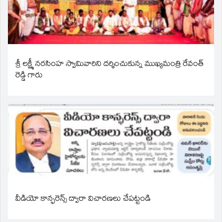
శ్రీ లక్ష్మీ నరసింహ స్వామివారిని దర్శించుకున్న ముఖ్యమంత్రి రేవంత్
రెడ్డి గారు
వీడియో కాన్ఫరెన్స్ ద్వారా విచారణలు చేపట్టండి