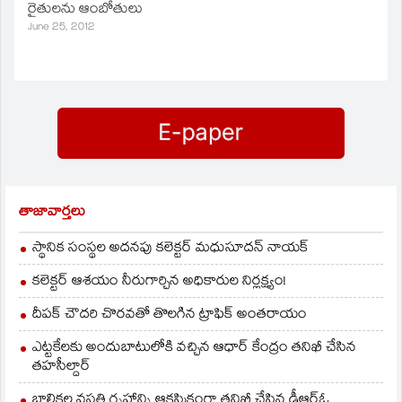
రైతులను ఆంబోతులు
అనడం సరికాదని
June 25, 2012
తెలుగుదేశం పార్టీ
పొలిట్‌బ్యూరో సభ్యుడు
కింజరాపు ఎర్రన్నాయుడు
తెలిపారు. స్థానిక ఆయన
కార్యాలయంలో ఏర్పాటు
చేసిన విలేకరుల
సమావేశంలో
ఎర్రన్నాయుడు మాట్లాడారు.
వ్యవస్థలో లోపాలు ఉంటే
చెప్పాలి తప్ప ఇలా
తాజావార్తలు
మాట్లాడకూడదని
హితవుపలికారు.
స్థానిక సంస్థల అదనపు కలెక్టర్ మధుసూదన్ నాయక్
రాజశేఖర్‌రెడ్డి
ముఖ్యమంత్రిగా ఉన్నప్పుడు
కలెక్టర్ ఆశయం నీరుగార్చిన అధికారుల నిర్లక్ష్యం!
కాంగ్రెస్‌ కార్యకర్తలనే ఆదర్శ
రైతులుగా ఎంపిక…
దీపక్ చౌదరి చొరవతో తొలగిన ట్రాఫిక్‌ అంతరాయం
ఎట్టకేలకు అందుబాటులోకి వచ్చిన ఆధార్ కేంద్రం తనిఖీ చేసిన
తహసీల్దార్
బాలికల వసతి గృహాన్ని ఆకస్మికంగా తనిఖీ చేసిన డీఆర్ఓ