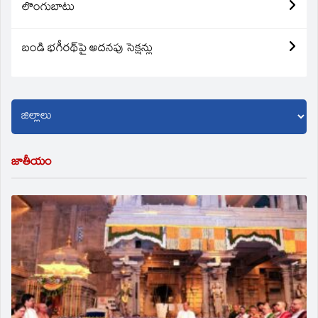
లొంగుబాటు
బండి భగీరథ్‌పై అదనపు సెక్షన్లు
జాతీయం