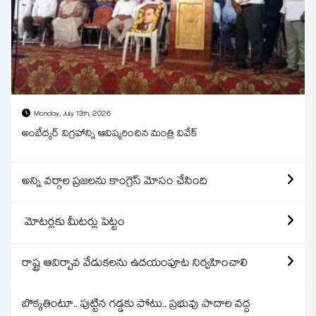
Monday, July 13th, 2026
అంబేద్కర్ విగ్రహాన్ని ఆవిష్కరించిన మంత్రి వివేక్
అన్ని వర్గాల ప్రజలను కాంగ్రెస్ మోసం చేసింది
మోటర్లకు మీటర్లు పెట్టం
రాష్ట్ర ఆవిర్బావ వేడుకలను ఉదయంపూట నిర్వహించాలి
బొక్కతింటూ.. పుట్టిన గడ్డకు పోటు.. ప్రభువు పాదాల వద్ద