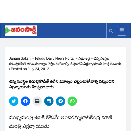
Janam Sakshi - Telugu Daily News Portal
>
సీమాంధ్ర
>
చిన్న సంస్థల
కడుపుకొడితే తగిన మూల్యం చెల్లించుకోవాల్సి వస్తుందని ఎర్రన్నాయుడు హెచ్చరించారు.
/
Posted on
July 24, 2012
చిన్న సంస్థల కడుపుకొడితే తగిన మూల్యం చెల్లించుకోవాల్సి వస్తుందని
ఎర్రన్నాయుడు హెచ్చరించారు.
Click
Click
Click
Click
Click
Click
to
to
to
to
to
to
share
share
email
share
share
share
on
on
a
on
on
on
Twitter
Facebook
link
LinkedIn
Telegram
WhatsApp
ముఖ్యమంత్రి ఉనికి కోసమే ఇందిరమ్మబాటకేంద్ర మాజీ
(Opens
(Opens
to
(Opens
(Opens
(Opens
in
in
a
in
in
in
మంత్రి ఎర్రన్నాయుడు
new
new
friend
new
new
new
window)
window)
(Opens
window)
window)
window)