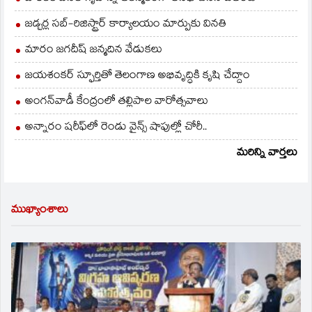
జడ్చర్ల సబ్-రిజిస్ట్రార్ కార్యాలయం మార్పుకు వినతి
మారం జగదీష్ జన్మదిన వేడుకలు
జయశంకర్ స్ఫూర్తితో తెలంగాణ అభివృద్ధికి కృషి చేద్దాం
అంగన్‌వాడీ కేంద్రంలో తల్లిపాల వారోత్సవాలు
అన్నారం షరీఫ్‌లో రెండు వైన్స్ షాపుల్లో చోరీ..
మరిన్ని వార్తలు
ముఖ్యాంశాలు