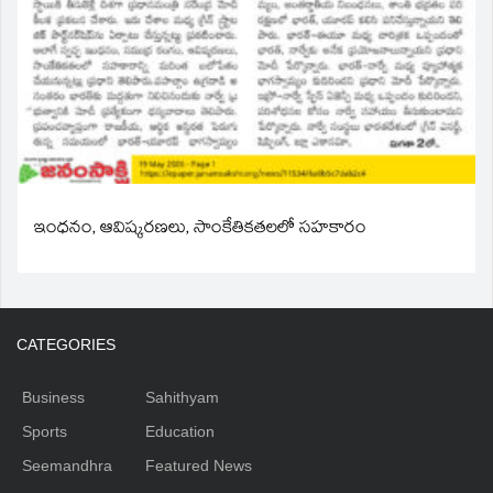
ఇంధనం, ఆవిష్కరణలు, సాంకేతికతలలో సహకారం
CATEGORIES
Business
Sahithyam
Sports
Education
Seemandhra
Featured News