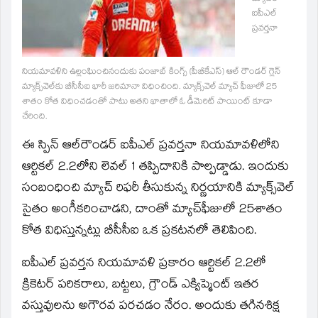
window)
ఐపీఎల్‌
ప్రవర్తనా
నియమావళిని ఉల్లంఘించినందుకు పంజాబ్ కింగ్స్ (పీబీకేఎస్‌) ఆల్ రౌండర్ గ్లెన్‌
మ్యాక్స్‌వెల్‌కు బీసీసీఐ భారీ జరిమానా విధించింది. మ్యాక్స్‌వెల్‌ మ్యాచ్ ఫీజులో 25
శాతం కోత విధించడంతో పాటు అత‌ని ఖాతాలో ఓ డీమెరిట్‌ పాయింట్ కూడా
చేరింది.
ఈ స్పిన్ ఆల్‌రౌండ‌ర్‌ ఐపీఎల్‌ ప్రవర్తనా నియమావళిలోని
ఆర్టికల్‌ 2.2లోని లెవల్‌ 1 తప్పిదానికి పాల్పడ్డాడు. ఇందుకు
సంబంధించి మ్యాచ్‌ రిఫరీ తీసుకున్న నిర్ణయానికి మ్యాక్స్‌వెల్‌
సైతం అంగీకరించాడని, దాంతో మ్యాచ్‌ఫీజులో 25శాతం
కోత విధిస్తున్నట్లు బీసీసీఐ ఒక ప్రకటనలో తెలిపింది.
ఐపీఎల్ ప్ర‌వ‌ర్త‌న నియ‌మావ‌ళి ప్ర‌కారం ఆర్టిక‌ల్ 2.2లో
క్రికెట‌ర్ ప‌రికరాలు, బట్టలు, గ్రౌండ్ ఎక్విప్మెంట్ ఇత‌ర
వ‌స్తువుల‌ను అగౌర‌వ ప‌ర‌చ‌డం నేరం. అందుకు త‌గినశిక్ష