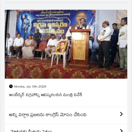
Monday, July 13th, 2026
అంబేద్కర్ విగ్రహాన్ని ఆవిష్కరించిన మంత్రి వివేక్
అన్ని వర్గాల ప్రజలను కాంగ్రెస్ మోసం చేసింది