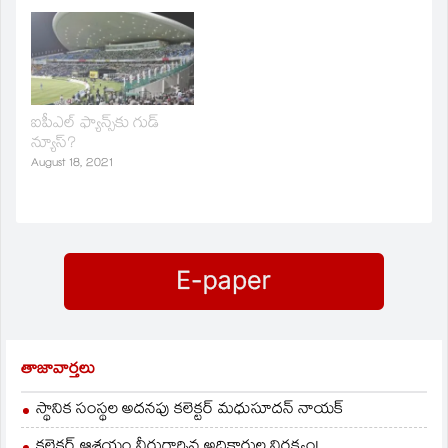
ఫిక్సింగ్‌ కేసులో సుప్రీం కోర్టు
సంచలన నిర్ణయం
తీసుకుంది. 2015 ఐపీఎల్‌
సీజన్‌లో కింగ్స్‌ ఎలెవన్‌
పంజాబ్‌తో జరిగిన
మ్యాచ్‌లో శ్రీశాంత్‌తో పాటు
మరో ఇద్దరు క్రికెటర్లు కూడా
ఐపీఎల్‌ ఫ్యాన్స్‌కు గుడ్‌
స్పాట్‌ ఫిక్సింగ్‌కి పాల్పడి
న్యూస్‌?
జీవితకాల నిషేధాన్ని
August 18, 2021
ఎదురుకుంటున్నారు.
అయితే కొద్ది రోజుల క్రితం
కేరళ హైకోర్టు…
తాజావార్తలు
స్థానిక సంస్థల అదనపు కలెక్టర్ మధుసూదన్ నాయక్
కలెక్టర్ ఆశయం నీరుగార్చిన అధికారుల నిర్లక్ష్యం!