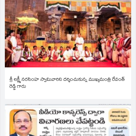
శ్రీ లక్ష్మీ నరసింహ స్వామివారిని దర్శించుకున్న ముఖ్యమంత్రి రేవంత్
రెడ్డి గారు