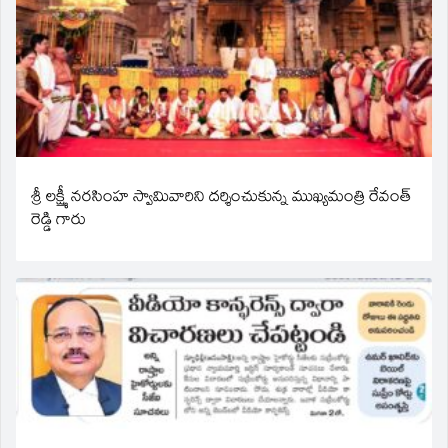
శ్రీ లక్ష్మీ నరసింహ స్వామివారిని దర్శించుకున్న ముఖ్యమంత్రి రేవంత్
రెడ్డి గారు