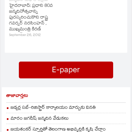
జన్మదిన శుభాకాంక్షలు
హైదరాబాద్‌: ప్రధాని 80వ
జన్మదినోత్సవాన్ని
పురస్కరించుకొని రాష్ట్ర
గవర్నర్‌ నరసింహన్‌ ,
ముఖ్యమంత్రి కిరణ్‌
కుమార్‌రెడ్డి ఆయనకు
September 26, 2012
శుభాకాంక్షలు
తెలియజేశారు. రాష్ట్ర ప్రజల
తరపున ఆయనకు
అభినందనలు
అందజేస్తున్నట్లు గవర్నర్‌
వెల్లడించారు.
తాజావార్తలు
జడ్చర్ల సబ్-రిజిస్ట్రార్ కార్యాలయం మార్పుకు వినతి
మారం జగదీష్ జన్మదిన వేడుకలు
జయశంకర్ స్ఫూర్తితో తెలంగాణ అభివృద్ధికి కృషి చేద్దాం