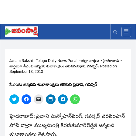
Janam Sakshi - Telugu Daily News Portal
>
జిల్లా వార్తలు
>
హైదరాబాద్
>
వార్తలు
>
సీఎంకు జన్మదిన శుభాకాంక్షలు తెలిపిన ప్రధాని, గవర్నర్‌
/
Posted on
September 13, 2013
సీఎంకు జన్మదిన శుభాకాంక్షలు తెలిపిన ప్రధాని, గవర్నర్‌
Click
Click
Click
Click
Click
Click
to
to
to
to
to
to
share
share
email
share
share
share
on
on
a
on
on
on
Twitter
Facebook
link
LinkedIn
Telegram
WhatsApp
హైదరాబాద్‌: ప్రధాని మన్మోహన్‌సింగ్‌, గవర్నర్‌ నరసింహన్‌
(Opens
(Opens
to
(Opens
(Opens
(Opens
in
in
a
in
in
in
ఫోన్‌ ద్వారా ముఖ్యమంత్రి కిరణ్‌కుమార్‌రెడ్డికి జన్మదిన
new
new
friend
new
new
new
window)
window)
(Opens
window)
window)
window)
శుభాకాంక్షలు తెలిపారు.
in