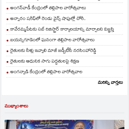
అంగన్‌వాడీ కేంద్రంలో తల్లిపాల వారోత్సవాలు
అన్నారం షరీఫ్‌లో రెండు వైన్స్ షాపుల్లో చోరీ..
కావేరమ్మపేటకు సబ్ రిజిస్ట్రార్ కార్యాలయాన్ని మార్చాలని విజ్ఞప్తి
బయన్నగూడెంలో ఘనంగా తల్లిపాల వారోత్సవాలు
రైతులకు నీళ్లు ఇవ్వాలి మాజీ జడ్పీటీసీ నరసింహారెడ్డి
రైతులకు ఆధునిక సాగు పద్ధతులపై శిక్షణ
అంగన్వాడి కేంద్రంలో తల్లిపాల వారోత్సవాల
మరిన్ని వార్తలు
ముఖ్యాంశాలు