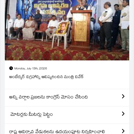
Monday, July 13th, 2026
అంబేద్కర్ విగ్రహాన్ని ఆవిష్కరించిన మంత్రి వివేక్
అన్ని వర్గాల ప్రజలను కాంగ్రెస్ మోసం చేసింది
మోటర్లకు మీటర్లు పెట్టం
రాష్ట్ర ఆవిర్బావ వేడుకలను ఉదయంపూట నిర్వహించాలి