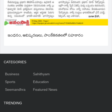
ఇంధనం, ఆవిష్కరణలు, సాంకేతికతలలో సహకారం
CATEGORIES
Business
Sahithyam
Sports
Education
Seemandhra
Featured News
TRENDING