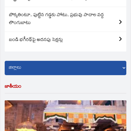
బొక్కతింటూ.. పుట్టిన గడ్డకు పోటు.. ప్రభువు పాదాల వద్ద
లొంగుబాటు
బండి భగీరథ్‌పై అదనపు సెక్షన్లు
జాతీయం