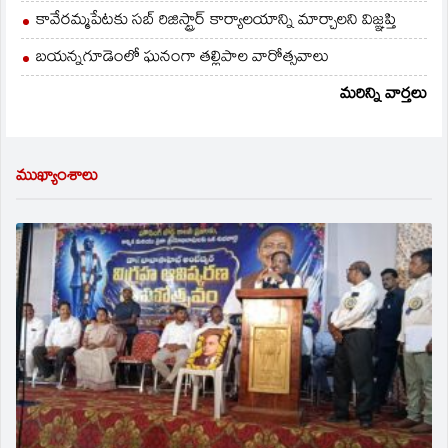
కావేరమ్మపేటకు సబ్ రిజిస్ట్రార్ కార్యాలయాన్ని మార్చాలని విజ్ఞప్తి
బయన్నగూడెంలో ఘనంగా తల్లిపాల వారోత్సవాలు
మరిన్ని వార్తలు
ముఖ్యాంశాలు