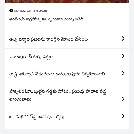
Monday, July 13th, 2026
అంబేద్కర్ విగ్రహాన్ని ఆవిష్కరించిన మంత్రి వివేక్
అన్ని వర్గాల ప్రజలను కాంగ్రెస్ మోసం చేసింది
మోటర్లకు మీటర్లు పెట్టం
రాష్ట్ర ఆవిర్బావ వేడుకలను ఉదయంపూట నిర్వహించాలి
బొక్కతింటూ.. పుట్టిన గడ్డకు పోటు.. ప్రభువు పాదాల వద్ద
లొంగుబాటు
బండి భగీరథ్‌పై అదనపు సెక్షన్లు