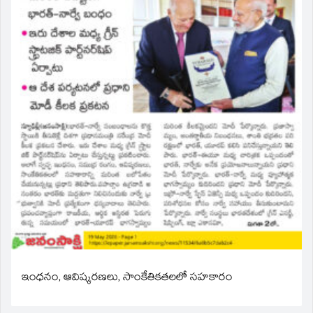
ఇంధనం, ఆవిష్కరణలు, సాంకేతికతలలో సహకారం