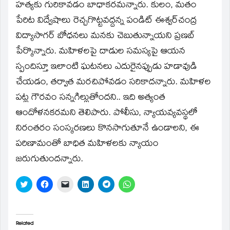
హత్యకు గురికావడం బాధాకరమన్నారు. కులం, మతం
పేరిట విద్వేషాలు రెచ్చగొట్టవద్దన్న పండిట్‌ ఈశ్వర్‌చంద్ర
విద్యాసాగర్‌ బోధనలు మనకు చెబుతున్నాయని ప్రణబ్‌
పేర్కొన్నారు. మహిళలపై దాడుల సమస్యపై ఆయన
స్పందిస్తూ ఇలాంటి ఘటనలు ఎదురైనప్పుడు హడావుడి
చేయడం, తర్వాత మరచిపోవడం సరికాదన్నారు. మహిళల
పట్ల గౌరవం సన్నగిల్లుతోందని.. ఇది అత్యంత
ఆందోళనకరమని తెలిపారు. పోలీసు, న్యాయవ్యవస్థలో
నిరంతరం సంస్కరణలు కొనసాగుతూనే ఉండాలని, ఈ
పరిణామంతో బాధిత మహిళలకు న్యాయం
జరుగుతుందన్నారు.
Click
Click
Click
Click
Click
Click
to
to
to
to
to
to
share
share
email
share
share
share
on
on
a
on
on
on
Twitter
Facebook
link
LinkedIn
Telegram
WhatsApp
(Opens
(Opens
to
(Opens
(Opens
(Opens
in
in
a
in
in
in
Related
new
new
friend
new
new
new