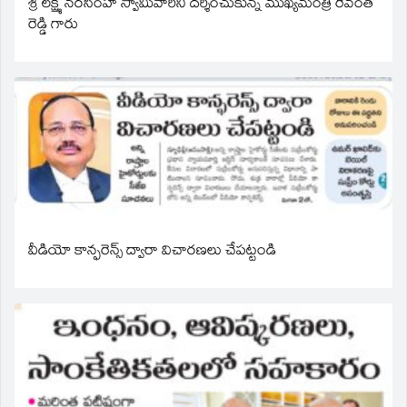
శ్రీ లక్ష్మీ నరసింహ స్వామివారిని దర్శించుకున్న ముఖ్యమంత్రి రేవంత్
రెడ్డి గారు
వీడియో కాన్ఫరెన్స్ ద్వారా విచారణలు చేపట్టండి