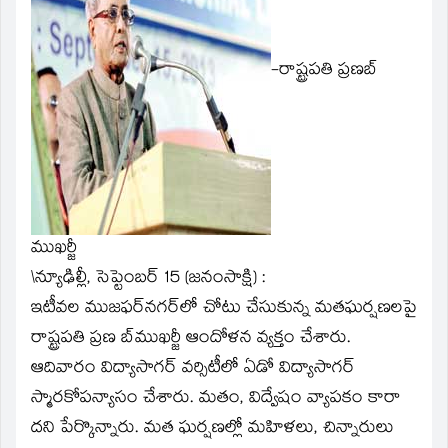
window)
-రాష్ట్రపతి ప్రణబ్‌
ముఖర్జీ
\న్యూఢిల్లీ, సెప్టెంబర్‌ 15 (జనంసాక్షి) :
ఇటీవల ముజఫర్‌నగర్‌లో చోటు చేసుకున్న మతఘర్షణలపై
రాష్ట్రపతి ప్రణ బ్‌ముఖర్జీ ఆందోళన వ్యక్తం చేశారు.
ఆదివారం విద్యాసాగర్‌ వర్సిటీలో ఏడో విద్యాసాగర్‌
స్మారకోపన్యాసం చేశారు. మతం, విద్వేషం వ్యాపకం కారా
దని పేర్కొన్నారు. మత ఘర్షణల్లో మహిళలు, చిన్నారులు