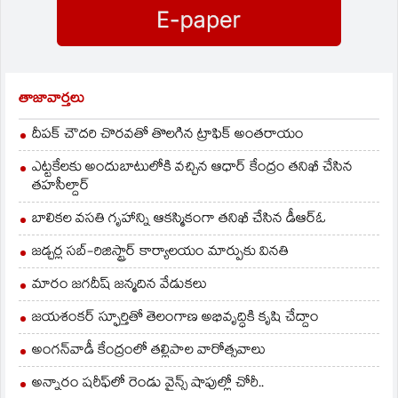
పరిష్కారమైందని…
తాజావార్తలు
దీపక్ చౌదరి చొరవతో తొలగిన ట్రాఫిక్‌ అంతరాయం
ఎట్టకేలకు అందుబాటులోకి వచ్చిన ఆధార్ కేంద్రం తనిఖీ చేసిన
తహసీల్దార్
బాలికల వసతి గృహాన్ని ఆకస్మికంగా తనిఖీ చేసిన డీఆర్ఓ
జడ్చర్ల సబ్-రిజిస్ట్రార్ కార్యాలయం మార్పుకు వినతి
మారం జగదీష్ జన్మదిన వేడుకలు
జయశంకర్ స్ఫూర్తితో తెలంగాణ అభివృద్ధికి కృషి చేద్దాం
అంగన్‌వాడీ కేంద్రంలో తల్లిపాల వారోత్సవాలు
అన్నారం షరీఫ్‌లో రెండు వైన్స్ షాపుల్లో చోరీ..