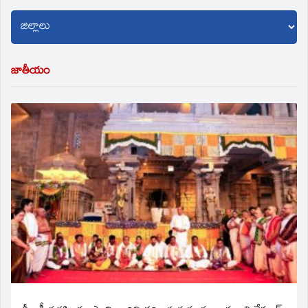
జాతీయం