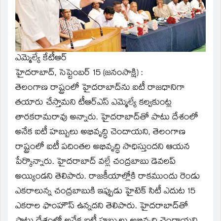
window)
ఎమ్మెల్యే కేటీఆర్‌
హైదరాబాద్‌, సెప్టెంబర్‌ 15 (జనంసాక్షి) :
తెలంగాణ రాష్ట్రంలో హైదరాబాద్‌ను ఐటీ రాజధానిగా
తయారు చేస్తామని టీఆర్‌ఎస్‌ ఎమ్మెల్యే కల్వకుంట్ల
తారకరామరావు అన్నారు. హైదరాబాద్‌తో పాటు దేశంలో
అనేక ఐటీ హబ్బులు అభివృద్ధి చెందాయని, తెలంగాణ
రాష్ట్రంలో ఐటీ పదింతల అభివృద్ధి సాధిస్తుందని ఆయన
పేర్కొన్నారు. హైదరాబాద్‌ వల్లే చంద్రబాబు డెవలప్‌
అయ్యిండని తెలిపారు. రాజకీయాల్లోకి రాకముందు రెండు
ఎకరాలున్న చంద్రబాబుకి ఇప్పుడు హైటెక్‌ సిటీ ఎదుట 15
ఎకరాల ఫాంహౌస్‌ ఉన్నదని తెలిపారు. హైదరాబాద్‌తో