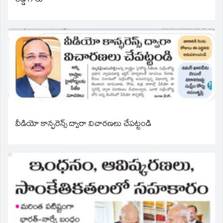
రెడ్డి గారు
వీడియో కాన్ఫరెన్స్ ద్వారా విచారణలు చేపట్టండి