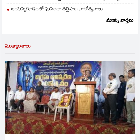
బయన్నగూడెంలో ఘనంగా తల్లిపాల వారోత్సవాలు
మరిన్ని వార్తలు
ముఖ్యాంశాలు