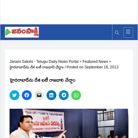
Janam Sakshi - Telugu Daily News Portal
>
Featured News
>
హైదరాబాద్‌ను దేశ ఐటీ రాజధాని చేద్దాం
/
Posted on
September 16, 2013
హైదరాబాద్‌ను దేశ ఐటీ రాజధాని చేద్దాం
Click
Click
Click
Click
Click
Click
to
to
to
to
to
to
share
share
email
share
share
share
on
on
a
on
on
on
Twitter
Facebook
link
LinkedIn
Telegram
WhatsApp
(Opens
(Opens
to
(Opens
(Opens
(Opens
in
in
a
in
in
in
new
new
friend
new
new
new
window)
window)
(Opens
window)
window)
window)
in
new