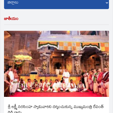
జాతీయం
శ్రీ లక్ష్మీ నరసింహ స్వామివారిని దర్శించుకున్న ముఖ్యమంత్రి రేవంత్