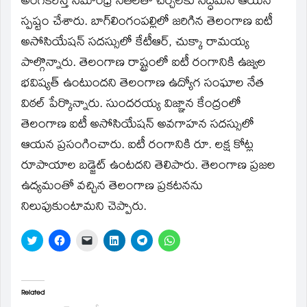
అంగీకరిస్తే సీమాంధ్ర నేతలతో చర్చలకు సిద్ధమని ఆయన
స్పష్టం చేశారు. బాగ్‌లింగంపల్లిలో జరిగిన తెలంగాణ ఐటీ
అసోసియేషన్‌ సదస్సులో కేటీఆర్‌, చుక్కా రామయ్య
పాల్గొన్నారు. తెలంగాణ రాష్ట్రంలో ఐటీ రంగానికి ఉజ్వల
భవిష్యత్‌ ఉంటుందని తెలంగాణ ఉద్యోగ సంఘాల నేత
విఠల్‌ పేర్కొన్నారు. సుందరయ్య విజ్ఞాన కేంద్రంలో
తెలంగాణ ఐటీ అసోసియేషన్‌ అవగాహన సదస్సులో
ఆయన ప్రసంగించారు. ఐటీ రంగానికి రూ. లక్ష కోట్ల
రూపాయాల బడ్జెట్‌ ఉంటదని తెలిపారు. తెలంగాణ ప్రజల
ఉద్యమంతో వచ్చిన తెలంగాణ ప్రకటనను
నిలుపుకుంటామని చెప్పారు.
Click
Click
Click
Click
Click
Click
to
to
to
to
to
to
share
share
email
share
share
share
on
on
a
on
on
on
Twitter
Facebook
link
LinkedIn
Telegram
WhatsApp
(Opens
(Opens
to
(Opens
(Opens
(Opens
in
in
a
in
in
in
Related
new
new
friend
new
new
new