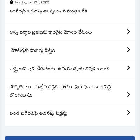
Monday, July 13th, 2026
అంబేద్కర్ విగ్రహాన్ని ఆవిష్కరించిన మంత్రి వివేక్
అన్ని వర్గాల ప్రజలను కాంగ్రెస్ మోసం చేసింది
మోటర్లకు మీటర్లు పెట్టం
రాష్ట్ర ఆవిర్బావ వేడుకలను ఉదయంపూట నిర్వహించాలి
బొక్కతింటూ.. పుట్టిన గడ్డకు పోటు.. ప్రభువు పాదాల వద్ద
లొంగుబాటు
బండి భగీరథ్‌పై అదనపు సెక్షన్లు