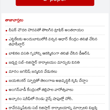
అయ్యిండని తెలిపారు.
రాజకీయాల్లోకి
రాకముందు…
తాజావార్తలు
దీపక్ చౌదరి చొరవతో తొలగిన ట్రాఫిక్‌ అంతరాయం
ఎట్టకేలకు అందుబాటులోకి వచ్చిన ఆధార్ కేంద్రం తనిఖీ చేసిన
తహసీల్దార్
బాలికల వసతి గృహాన్ని ఆకస్మికంగా తనిఖీ చేసిన డీఆర్ఓ
జడ్చర్ల సబ్-రిజిస్ట్రార్ కార్యాలయం మార్పుకు వినతి
మారం జగదీష్ జన్మదిన వేడుకలు
జయశంకర్ స్ఫూర్తితో తెలంగాణ అభివృద్ధికి కృషి చేద్దాం
అంగన్‌వాడీ కేంద్రంలో తల్లిపాల వారోత్సవాలు
అన్నారం షరీఫ్‌లో రెండు వైన్స్ షాపుల్లో చోరీ..
కావేరమ్మపేటకు సబ్ రిజిస్ట్రార్ కార్యాలయాన్ని మార్చాలని విజ్ఞప్తి