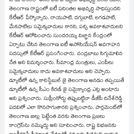
పాటు దేశంలో అనేక ఐటీ హబ్బులు అభివృద్ధి చెందాయని,
తెలంగాణ రాష్ట్రంలో ఐటీ పదింతల అభివృద్ధి సాధిస్తుందని
కేటీఆర్‌ పేర్కొన్నారు. రాయపాటి, దగ్గుబాటి, లగడపాటి,
మేకపాటిలు సమైక్యవాదులు కారని, పచ్చి అవకాశవాదులని
కేటీఆర్‌ ఆరోపించారు సుందరయ్య విజ్ఞాన కేంద్రంలో
ఏర్పాటు చేసిన తెలంగాణ ఐటీ అసోసియేషన్‌ అవగాహన
సదస్సులో కేటీఆర్‌ ప్రసంగించారు. చంద్రబాబు సిగ్గుమాలిన
నేత అని విమర్శించారు. సీమాంధ్ర మంత్రులు, ఎంపీలు
సమైక్యవాదులు కాదు అవకాశవాదులు అని చెప్పారు.
డ్యూటీలో ఉన్న కానిస్టేబుల్‌ జై తెలంగాణ అనడం తప్పయితే
డ్యూటీలో ఉన్న సీఎం కిరణ్‌ జై సమైక్యాంధ్ర ఎట్ల అంటారు
అని ప్రశ్నించారు. సుప్రీంకోర్టు తప్పుబట్టినా డీజీపీ దినేశ్‌రెడ్డి
పదవిలో ఎలా కొనసాగుతారని ప్రశ్నించారు. పార్లమెంట్‌లో
తెలంగాణ బిల్లు పెట్టేంత వరకు తెలంగాణ ప్రజలు
కాంగ్రెస్‌ను నమ్మొద్దు అని సూచించారు. రాష్ట్ర విభజనకు