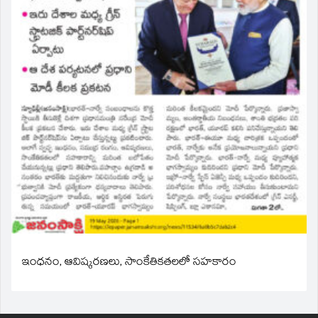
ఇంధనం, ఆవిష్కరణలు, సాంకేతికతలలో సహకారం