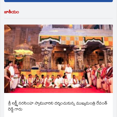
జాతీయం
శ్రీ లక్ష్మీ నరసింహ స్వామివారిని దర్శించుకున్న ముఖ్యమంత్రి రేవంత్
రెడ్డి గారు