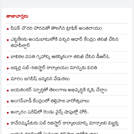
తాజావార్తలు
దీపక్ చౌదరి చొరవతో తొలగిన ట్రాఫిక్‌ అంతరాయం
ఎట్టకేలకు అందుబాటులోకి వచ్చిన ఆధార్ కేంద్రం తనిఖీ చేసిన
తహసీల్దార్
బాలికల వసతి గృహాన్ని ఆకస్మికంగా తనిఖీ చేసిన డీఆర్ఓ
జడ్చర్ల సబ్-రిజిస్ట్రార్ కార్యాలయం మార్పుకు వినతి
మారం జగదీష్ జన్మదిన వేడుకలు
జయశంకర్ స్ఫూర్తితో తెలంగాణ అభివృద్ధికి కృషి చేద్దాం
అంగన్‌వాడీ కేంద్రంలో తల్లిపాల వారోత్సవాలు
అన్నారం షరీఫ్‌లో రెండు వైన్స్ షాపుల్లో చోరీ..
కావేరమ్మపేటకు సబ్ రిజిస్ట్రార్ కార్యాలయాన్ని మార్చాలని విజ్ఞప్తి