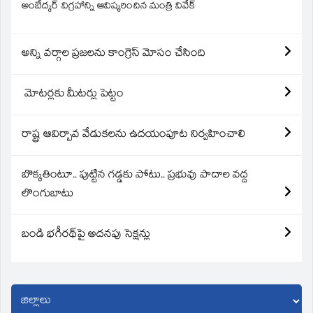
అంబేద్కర్ విగ్రహాన్ని ఆవిష్కరించిన మంత్రి వివేక్
అన్ని వర్గాల ప్రజలను కాంగ్రెస్ మోసం చేసింది
మోటర్లకు మీటర్లు పెట్టం
రాష్ట్ర ఆవిర్బావ వేడుకలను ఉదయంపూట నిర్వహించాలి
బొక్కతింటూ.. పుట్టిన గడ్డకు పోటు.. ప్రభువు పాదాల వద్ద
లొంగుబాటు
బండి భగీరథ్‌పై అదనపు సెక్షన్లు