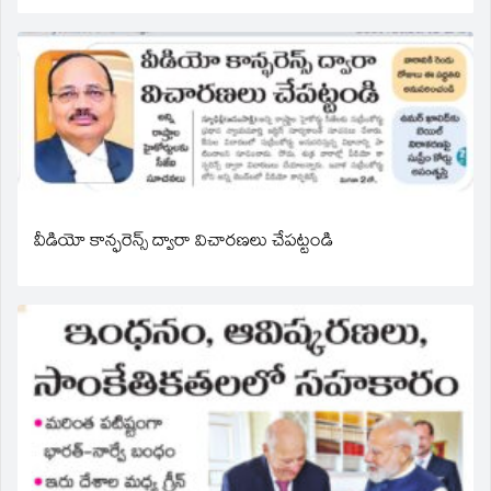
వీడియో కాన్ఫరెన్స్ ద్వారా విచారణలు చేపట్టండి