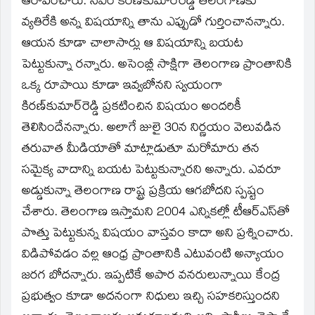
ఆరోపించారు. సీఎం కిరణ్‌కుమార్‌రెడ్డి తెలంగాణకు
వ్యతిరేకి అన్న విషయాన్ని తాను ఎప్పుడో గుర్తించానన్నారు.
ఆయన కూడా చాలాసార్లు ఆ విషయాన్ని బయట
పెట్టుకున్నా రన్నారు. అసెంబ్లీ సాక్షిగా తెలంగాణ ప్రాంతానికి
ఒక్క రూపాయి కూడా ఇవ్వబోనని స్వయంగా
కిరణ్‌కుమార్‌రెడ్డి ప్రకటించిన విషయం అందరికీ
తెలిసిందేనన్నారు. అలాగే జులై 30న నిర్ణయం వెలువడిన
తరువాత మీడియాతో మాట్లాడుతూ మరోమారు తన
సమైక్య వాదాన్ని బయట పెట్టుకున్నారని అన్నారు. ఎవరూ
అడ్డుకున్నా తెలంగాణ రాష్ట్ర ప్రక్రియ ఆగబోదని స్పష్టం
చేశారు. తెలంగాణ ఇస్తామని 2004 ఎన్నికల్లో టీఆర్‌ఎస్‌తో
పొత్తు పెట్టుకున్న విషయం వాస్తవం కాదా అని ప్రశ్నించారు.
విడిపోవడం వల్ల ఆంధ్ర ప్రాంతానికి ఎటువంటి అన్యాయం
జరగ బోదన్నారు. ఇప్పటికే అపార వనరులున్నాయి కేంద్ర
ప్రభుత్వం కూడా అదనంగా నిధులు ఇచ్చి సహకరిస్తుందని