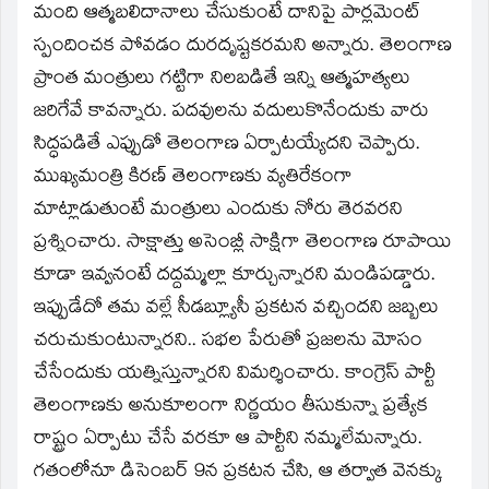
మంది ఆత్మబలిదానాలు చేసుకుంటే దానిపై పార్లమెంట్‌
స్పందించక పోవడం దురదృష్టకరమని అన్నారు. తెలంగాణ
ప్రాంత మంత్రులు గట్టిగా నిలబడితే ఇన్ని ఆత్మహత్యలు
జరిగేవే కావన్నారు. పదవులను వదులుకొనేందుకు వారు
సిద్ధపడితే ఎప్పుడో తెలంగాణ ఏర్పాటయ్యేదని చెప్పారు.
ముఖ్యమంత్రి కిరణ్‌ తెలంగాణకు వ్యతిరేకంగా
మాట్లాడుతుంటే మంత్రులు ఎందుకు నోరు తెరవరని
ప్రశ్నించారు. సాక్షాత్తు అసెంబ్లీ సాక్షిగా తెలంగాణ రూపాయి
కూడా ఇవ్వనంటే దద్దమ్మల్లా కూర్చున్నారని మండిపడ్డారు.
ఇప్పుడేదో తమ వల్లే సీడబ్ల్యూసీ ప్రకటన వచ్చిందని జబ్బలు
చరుచుకుంటున్నారని.. సభల పేరుతో ప్రజలను మోసం
చేసేందుకు యత్నిస్తున్నారని విమర్శించారు. కాంగ్రెస్‌ పార్టీ
తెలంగాణకు అనుకూలంగా నిర్ణయం తీసుకున్నా ప్రత్యేక
రాష్ట్రం ఏర్పాటు చేసే వరకూ ఆ పార్టీని నమ్మలేమన్నారు.
గతంలోనూ డిసెంబర్‌ 9న ప్రకటన చేసి, ఆ తర్వాత వెనక్కు