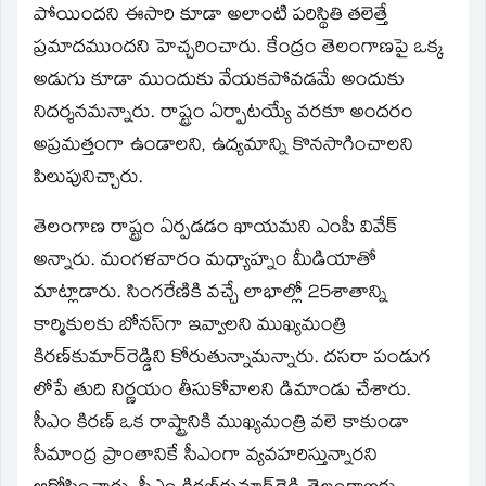
పోయిందని ఈసారి కూడా అలాంటి పరిస్థితి తలెత్తే
ప్రమాదముందని హెచ్చరించారు. కేంద్రం తెలంగాణపై ఒక్క
అడుగు కూడా ముందుకు వేయకపోవడమే అందుకు
నిదర్శనమన్నారు. రాష్ట్రం ఏర్పాటయ్యే వరకూ అందరం
అప్రమత్తంగా ఉండాలని, ఉద్యమాన్ని కొనసాగించాలని
పిలుపునిచ్చారు.
తెలంగాణ రాష్ట్రం ఏర్పడడం ఖాయమని ఎంపీ వివేక్‌
అన్నారు. మంగళవారం మధ్యాహ్నం మీడియాతో
మాట్లాడారు. సింగరేణికి వచ్చే లాభాల్లో 25శాతాన్ని
కార్మికులకు బోనస్‌గా ఇవ్వాలని ముఖ్యమంత్రి
కిరణ్‌కుమార్‌రెడ్డిని కోరుతున్నామన్నారు. దసరా పండుగ
లోపే తుది నిర్ణయం తీసుకోవాలని డిమాండు చేశారు.
సీఎం కిరణ్‌ ఒక రాష్ట్రానికి ముఖ్యమంత్రి వలె కాకుండా
సీమాంద్ర ప్రాంతానికే సీఎంగా వ్యవహరిస్తున్నారని