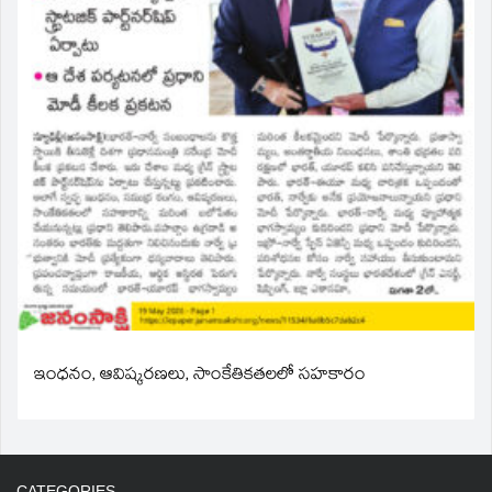
ఇంధనం, ఆవిష్కరణలు, సాంకేతికతలలో సహకారం
CATEGORIES