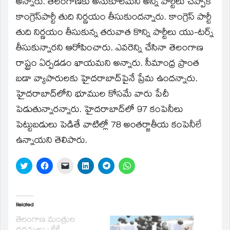
అన్నారు. తెలంగాణకు అనుకూలమని అన్ని పార్టీలు చెప్పాకే
కాంగ్రెస్‌పార్టీ తుది నిర్ణయం తీసుకుందన్నారు. కాంగ్రెస్‌ పార్టీ
తుది నిర్ణయం తీసుకున్న తరువాత కొన్ని పార్టీలు యు-టర్న్‌
తీసుకున్నారని ఆరోపించారు. ఎవరెన్ని చేసినా తెలంగాణ
రాష్ట్రం ఏర్పడడం ఖాయమని అన్నారు. సీమాంధ్ర ప్రాంత
బడా వ్యాపారులకు హైదరాబాద్‌పైనే ప్రేమ ఉందన్నారు.
హైదరాబాద్‌లోని భూముల కోసమే వారు పేచీ
పెడుతున్నారన్నారు. హైదరాబాద్‌లో 97 కంపెనీలు
పెట్టుబడులు పెడితే వాటిల్లో 78 అంతర్జాతీయ కంపెనీలే
ఉన్నాయని తెలిపారు.
Click
Click
Click
Click
Click
Click
to
to
to
to
to
to
share
share
email
share
share
share
on
on
a
on
on
on
Twitter
Facebook
link
LinkedIn
Telegram
WhatsApp
(Opens
(Opens
to
(Opens
(Opens
(Opens
in
in
a
in
in
in
Related
new
new
friend
new
new
new
window)
window)
(Opens
window)
window)
window)
తెలంగాణ మంత్రుల
in