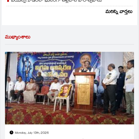
బయన్నగూడెంలో ఘనంగా తల్లిపాల వారోత్సవాలు
మరిన్ని వార్తలు
ముఖ్యాంశాలు
Monday, July 13th, 2026