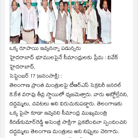
window)
ఒక్క రూపాయి ఇవ్వనన్నా పడున్నరు
హైదరాబాద్‌ భూములపైనే సీమాంధ్రులకు ప్రేమ : వివేక్‌
హైదరాబాద్‌,
సెప్టెంబర్‌ 17 (జనంసాక్షి) :
తెలంగాణ ప్రాంత మంత్రులపై టీఆర్‌ఎస్‌ సెక్రటరీ జనరల్‌
కె.కేశ వరావు తీవ్ర స్థాయిలో ధ్వజమెత్తారు. వారు అట్టోల్లేనని,
దద్దమ్మలు, చవటలు అని విరుచుకుపడ్డారు. తెలంగాణకు
ఒక్క పైసా కూడా ఇవ్వనని సీమాంధ్ర ముఖ్యమంత్రి
కిరణ్‌కుమార్‌రెడ్డి అసెంబ్లీ సాక్షిగా ప్రకటించినా స్పందించని
దద్దమ్మలు తెలంగాణ మంత్రులు అని నిప్పులు చెరిగారు.