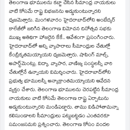
తెలంగాణ భూములను కబ్జా చేసిన సీమాంధ్ర నాయకులు
వాటి కోసమే రాష్ట్ర విభజనను అడ్డుకుంటున్నారని
ధ్వజమెత్తారు. మంగళవారం హైదరాబాద్‌లోని అంబేద్కర్‌
కాలేజీలో జరిగిన తెలంగాణ విమోచన దినోత్సవ సభకు
ముఖ్య అతిథిగా హాజరైన కేకే.. ఆవేశంగా ప్రసంగించారు.
హైదరాబాద్‌లో అన్ని వ్యాపారాలు సీమాంధ్రుల చేతుల్లో
కేంద్రీకృతమయ్యాయని ధ్వజమెత్తారు. షాపింగ్‌ మాల్స్‌,
అపార్ట్‌మెంట్లు, విద్యా, వ్యాపార, వాణిజ్య సంస్థలన్నీ వారి
చేతుల్లోనే ఉన్నాయని విమర్శించారు. హైదరాబాద్‌లోని
ప్రభుత్వ భూములన్నీ అన్యాక్రాంతమయ్యాయని ఆవేదన
వ్యక్తం చేశారు. తెలంగాణ భూములను చెరపట్టిన సీమాంధ్ర
నాయకులు వాటి కోసమే తెలంగాణ రాష్ట్ర ఏర్పాటును
అడ్డుకుంటున్నారని మండిపడ్డారు. తాము విడిపోతామన్నా
కలిసుండాలని సీమాంధ్రులు పట్టుబట్టడం ఎంతవరకూ
సమంజసమని ప్రశ్నించారు. తెలంగాణ కోసం వందల