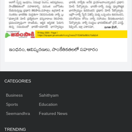
ఇంధనం, ఆవిష్కరణలు, సాంకేతికతలలో సహకారం
CATEGORIES
Business
Sahithyam
Sports
Education
Seemandhra
Featured News
TRENDING