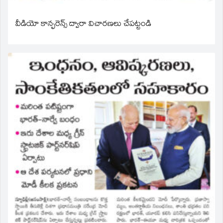
వీడియో కాన్ఫరెన్స్ ద్వారా విచారణలు చేపట్టండి