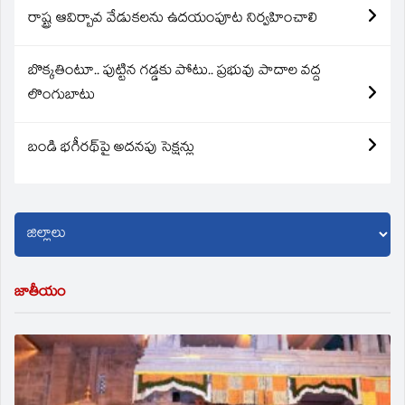
రాష్ట్ర ఆవిర్బావ వేడుకలను ఉదయంపూట నిర్వహించాలి
బొక్కతింటూ.. పుట్టిన గడ్డకు పోటు.. ప్రభువు పాదాల వద్ద
లొంగుబాటు
బండి భగీరథ్‌పై అదనపు సెక్షన్లు
జాతీయం