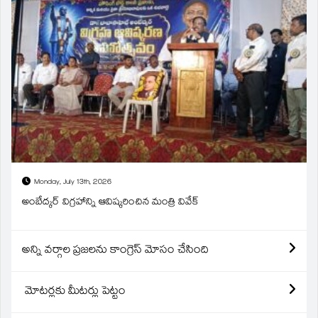
Monday, July 13th, 2026
అంబేద్కర్ విగ్రహాన్ని ఆవిష్కరించిన మంత్రి వివేక్
అన్ని వర్గాల ప్రజలను కాంగ్రెస్ మోసం చేసింది
మోటర్లకు మీటర్లు పెట్టం