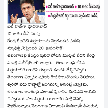
window)
ఐటీ హబ్‌గా హైదరాబాద్‌
10 శాతం డీఏ పెంపు
కేంద్ర కేబినెట్‌ నిర్ణయాలను వెల్లడించిన మనీష్‌
న్యూఢిల్లీ ,సెప్టెంబర్‌ 20 (జనంసాక్షి) :
తెలంగాణపై కేంద్రం పునరాలోచన ముచ్చటే లేదని కేంద్ర
మంత్రి మనీష్‌తివారీ అన్నారు. తెలంగాణపై చేసిన
నిర్ణయానికి కాంగ్రెస్‌ కట్టుబడి ఉందని తేల్చిచెప్పారు.
తెలంగాణ ఏర్పాటు పక్రియ కొనసాగుతోందని తెలిపారు.
త్వరలో ఐదు రాష్టాల్లో జరగనున్న అసెంబ్లీ ఎన్నికలు.
తెలంగాణ అంశంపై ఎలాంటి ప్రభావం చూపవని ఆయన
చెప్పారు. ఓ సారి నిర్ణయం జరిగాకర మళ్లీ వెనక్కి
వెళ్లలేమన్నారు.’తెలంగాణ ఏర్పాటుపై సీడబ్ల్యూసీ తీసుకున్న