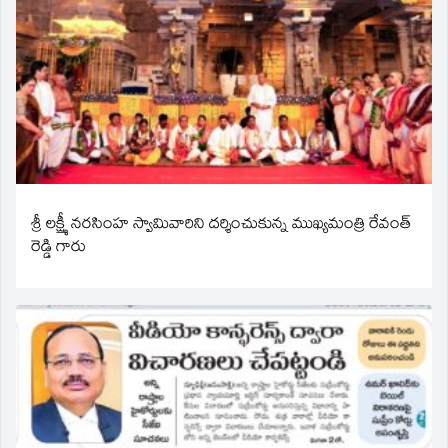
శ్రీ లక్ష్మీ నరసింహ స్వామివారిని దర్శించుకున్న ముఖ్యమంత్రి రేవంత్
రెడ్డి గారు