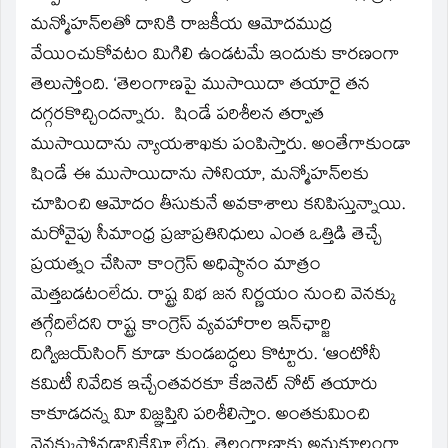
మన్మోహన్‌లతో దానికి రాజకీయ ఆమోదముద్ర
వేయించుకోవటం మిగిలి ఉండటమే ఇందుకు కారణంగా
తెలుస్తోంది. ‘తెలంగాణపై ముసాయిదా తయారై తన
దగ్గరకొచ్చిందన్నారు. షిండే పరిశీలన తర్వాత
ముసాయిదాను న్యాయశాఖకు పంపిస్తారు. అంతేగాకుండా
షిండే ఈ ముసాయిదాను సోనియా, మన్మోహన్‌లకు
చూపించి ఆమోదం తీసుకునే అవకాశాలు కనిపిస్తున్నాయి.
మరోవైపు సీమాంధ్ర ప్రజాప్రతినిధులు ఎంత ఒత్తిడి తెచ్చే
ప్రయత్నం చేసినా కాంగ్రెస్‌ అధిష్ఠానం మాత్రం
మెత్తబడటంలేదు. రాష్ట్ర విభ జన నిర్ణయం నుంచి వెనక్కు
తగ్గేదిలేదని రాష్ట్ర కాంగ్రెస్‌ వ్యవహారాల ఇన్‌ఛార్జి
దిగ్విజయ్‌సింగ్‌ కూడా కుండబద్ధలు కొట్టారు. ‘ఆంటోనీ
కమిటీ నివేదిక ఇచ్చేంతవరకూ కేబినెట్‌ నోట్‌ తయారు
కాకూడదన్న విూ విజ్ఞప్తిని పరిశీలిస్తాం. అంతకుమించి
వెనక్కుపోవడానికేవిూ లేదు. తెలంగాణాకు అనుకూలంగా