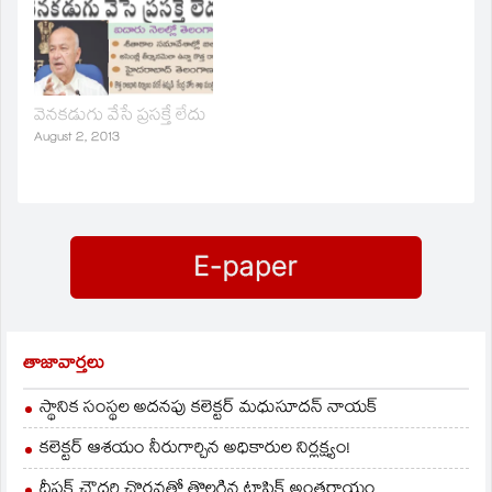
వెనకడుగు వేసే ప్రసక్తే లేదు
August 2, 2013
తాజావార్తలు
స్థానిక సంస్థల అదనపు కలెక్టర్ మధుసూదన్ నాయక్
కలెక్టర్ ఆశయం నీరుగార్చిన అధికారుల నిర్లక్ష్యం!
దీపక్ చౌదరి చొరవతో తొలగిన ట్రాఫిక్‌ అంతరాయం