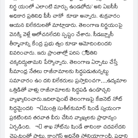
నిర్ణ యంలో ఎలాంటి మార్పు ఉండబోదు’ అని ఏఐసీసీ
అధికార ప్రతినిధి పీసీ చాకో కూడా అన్నారు. శుక్రవారం
ఆయన విలేకరులతో మాట్లాడారు. తెలంగాణ నిర్ణయంపై
వెనక్కి వెళ్లే ఆలోచనలేదని స్పష్టం చేశారు. సీడబ్ల్యూసీ
తీర్మానాన్ని కేంద్ర ప్రభు త్వం కూడా ఆమోదించిందని
వివరించారు. ఇరు ప్రాంతాల్లో పరిస ి్థతిని
చక్కదిద్దుతామని పేర్కొన్నారు. తెలంగాణ ఏర్పాటు చేస్తే
సీమాంధ్ర నేతలు రాజీనామాలకు సిద్ధపడుతున్నట్టు
సమాచారం ఉం దని విలేకరులు ప్రస్తావించగా…ఉద్యమాల
ఒత్తిడితో వాళ్లు రాజీనామాలకు సిద్ధపడి ఉండొచ్చని
వ్యాఖ్యానించారు.ఇదిలావుంటే తెలంగాణపై కేబినెట్‌ నోట్‌
సిద్ధమైందని ¬ంమంత్రి సుశీల్‌కుమార్‌ షిండే స్వయంగా
ప్రకటించిన తరవాత వీరు చేసిన వ్యాఖ్యలకు ప్రాధాన్యం
ఏర్పడింది. ¬ం శాఖ నోట్‌ను షిండే తానింకా చదవలేదని
చెప్పటంతో పాటు, కాంగ్రెస్‌ అధినేతి సోనియాగాంధీ, ప్రధాని