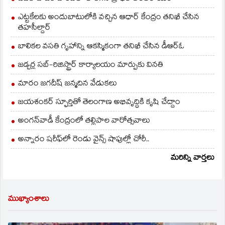
ఎట్టకేలకు అందుబాటులోకి వచ్చిన ఆధార్ కేంద్రం తనిఖీ చేసిన
తహసీల్దార్
బాలికల వసతి గృహాన్ని ఆకస్మికంగా తనిఖీ చేసిన డీఆర్ఓ
జడ్చర్ల సబ్-రిజిస్ట్రార్ కార్యాలయం మార్పుకు వినతి
మారం జగదీష్ జన్మదిన వేడుకలు
జయశంకర్ స్ఫూర్తితో తెలంగాణ అభివృద్ధికి కృషి చేద్దాం
అంగన్‌వాడీ కేంద్రంలో తల్లిపాల వారోత్సవాలు
అన్నారం షరీఫ్‌లో రెండు వైన్స్ షాపుల్లో చోరీ..
మరిన్ని వార్తలు
ముఖ్యాంశాలు