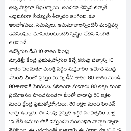
అన్ని పార్టీలూ లేఖలిచ్చాయి. అందరూ చెప్పిన తర్వాతే
చిట్టచివరిగా సీడబ్ల్యుసీ తీర్మానం జరిగింది. విూ
ఆందోళనలు, సమస్యలు, అనుమానాలన్నింటినీ మంత్రివర్గ
ఉపసంఘం చూసుకుంటుందని స్పష్టం చేసిన సంగతి
తెలిసిందే.
ఉద్యోగుల డీఏ 10 శాతం పెంపు
న్యూఢిల్లీ: కేంద్ర ప్రభుత్వద్యోగుల కిచ్చే కరువు భత్యాన్ని 10
శాతం పెంచుతూ మంత్రి వర్గం శుక్రవారం ఆమోద ముద్ర
వేసింది. దీంతో ప్రస్తుం మున్న డీఏ శాతం 80 శాతం నుండి
90శాతానికి పెరిగింది. ఫలితంగా సుమారు 80 లక్షల మంది
ప్రయోజనం పొందనుండగా వీరిలో దాదాపు 50 లక్షల
మంది క్రేంద్ర ప్రభుత్వోద్యోగులు, 30 లక్షల మంది పింఛన్‌
దార్లు ఉన్నారు. ఈ పెంపు ప్రస్తుత ఆర్థిక సంవత్సరం జులై
1వ తేదీ అమలు లోకి వస్తుందని సంబంధిత వార్గాల ద్వారా