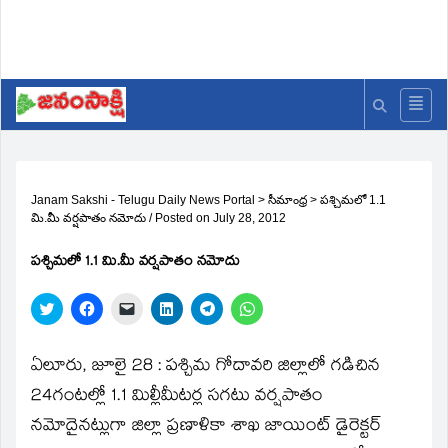
Janam Sakshi - Telugu Daily News Portal
>
సీమాంధ్ర
>
పశ్చిమలో 1.1
మి.మీ వర్షపాతం నమోదు
/
Posted on
July 28, 2012
పశ్చిమలో 1.1 మి.మీ వర్షపాతం నమోదు
Click
Click
Click
Click
Click
Click
to
to
to
to
to
to
share
share
email
share
share
share
on
on
a
on
on
on
Twitter
Facebook
link
LinkedIn
Telegram
WhatsApp
ఏలూరు, జూలై 28 : పశ్చిమ గోదావరి జిల్లాలో గడిచిన
(Opens
(Opens
to
(Opens
(Opens
(Opens
in
in
a
in
in
in
24గంటల్లో 1.1 మిల్లీమీటర్ల సగటు వర్షపాతం
new
new
friend
new
new
new
window)
window)
(Opens
window)
window)
window)
నమోదైనట్లుగా జిల్లా ప్రణాళికా శాఖ జాయింట్‌ డైరెక్టర్‌
in
new