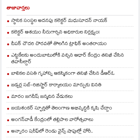
బుట్టాయిగూడెంలో 25.6,
పోలవరంలో 28.8,
తాజావార్తలు
తాళ్లపూడిలో 25.4,
గోపాలపురంలో 17.6,
స్థానిక సంస్థల అదనపు కలెక్టర్ మధుసూదన్ నాయక్
కొయ్యలగూడెంలో 24.4,
జంగారెడ్డి గూడెంలో 13.8,
కలెక్టర్ ఆశయం నీరుగార్చిన అధికారుల నిర్లక్ష్యం!
…
దీపక్ చౌదరి చొరవతో తొలగిన ట్రాఫిక్‌ అంతరాయం
ఎట్టకేలకు అందుబాటులోకి వచ్చిన ఆధార్ కేంద్రం తనిఖీ చేసిన
తహసీల్దార్
బాలికల వసతి గృహాన్ని ఆకస్మికంగా తనిఖీ చేసిన డీఆర్ఓ
జడ్చర్ల సబ్-రిజిస్ట్రార్ కార్యాలయం మార్పుకు వినతి
మారం జగదీష్ జన్మదిన వేడుకలు
జయశంకర్ స్ఫూర్తితో తెలంగాణ అభివృద్ధికి కృషి చేద్దాం
అంగన్‌వాడీ కేంద్రంలో తల్లిపాల వారోత్సవాలు
అన్నారం షరీఫ్‌లో రెండు వైన్స్ షాపుల్లో చోరీ..