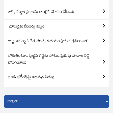
అన్ని వర్గాల ప్రజలను కాంగ్రెస్ మోసం చేసింది
మోటర్లకు మీటర్లు పెట్టం
రాష్ట్ర ఆవిర్బావ వేడుకలను ఉదయంపూట నిర్వహించాలి
బొక్కతింటూ.. పుట్టిన గడ్డకు పోటు.. ప్రభువు పాదాల వద్ద
లొంగుబాటు
బండి భగీరథ్‌పై అదనపు సెక్షన్లు