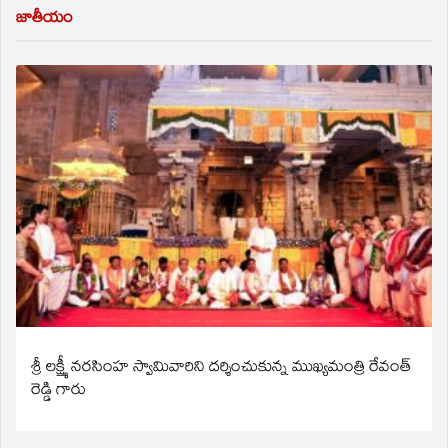
జాతీయం
శ్రీ లక్ష్మీ నరసింహ స్వామివారిని దర్శించుకున్న ముఖ్యమంత్రి రేవంత్
రెడ్డి గారు