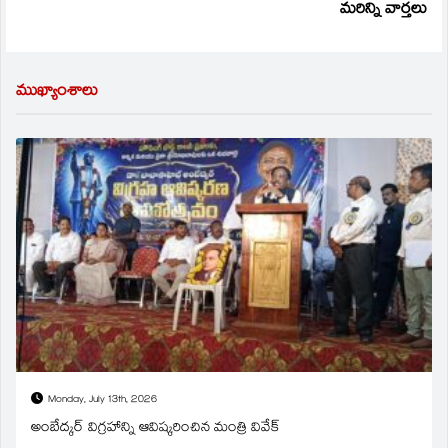
మరిన్ని వార్తలు
ముఖ్యాంశాలు
Monday, July 13th, 2026
అంబేద్కర్ విగ్రహాన్ని ఆవిష్కరించిన మంత్రి వివేక్