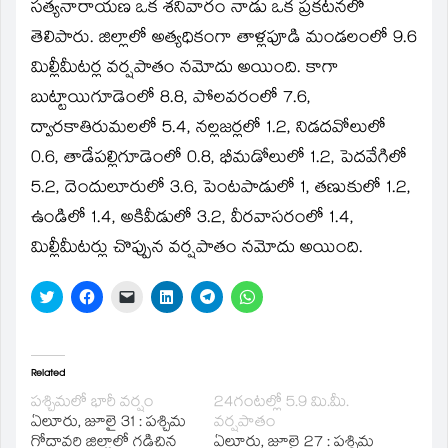
window)
సత్యనారాయణ ఒక శనివారం నాడు ఒక ప్రకటనలో
తెలిపారు. జిల్లాలో అత్యధికంగా తాళ్లపూడి మండలంలో 9.6
మిల్లీమీటర్ల వర్షపాతం నమోదు అయింది. కాగా
బుట్టాయిగూడెంలో 8.8, పోలవరంలో 7.6,
ద్వారకాతిరుమలలో 5.4, నల్లజర్లలో 1.2, నిడదవోలులో
0.6, తాడేపల్లిగూడెంలో 0.8, భీమడోలులో 1.2, పెదవేగిలో
5.2, దెందులూరులో 3.6, పెంటపాడులో 1, తణుకులో 1.2,
ఉండిలో 1.4, అకివీడులో 3.2, వీరవాసరంలో 1.4,
మిల్లీమీటర్లు చొప్పున వర్షపాతం నమోదు అయింది.
Click
Click
Click
Click
Click
Click
to
to
to
to
to
to
share
share
email
share
share
share
on
on
a
on
on
on
Twitter
Facebook
link
LinkedIn
Telegram
WhatsApp
(Opens
(Opens
to
(Opens
(Opens
(Opens
in
in
a
in
in
in
Related
new
new
friend
new
new
new
window)
window)
(Opens
window)
window)
window)
పశ్చిమలో భారీ వర్షం
24గంటల్లో 5.9 మి.మీ.
in
ఏలూరు, జూలై 31 : పశ్చిమ
వర్షపాతం
new
window)
గోదావరి జిల్లాలో గడిచిన
ఏలూరు, జూలై 27 : పశ్చిమ