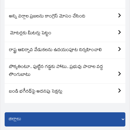
అన్ని వర్గాల ప్రజలను కాంగ్రెస్ మోసం చేసింది
మోటర్లకు మీటర్లు పెట్టం
రాష్ట్ర ఆవిర్బావ వేడుకలను ఉదయంపూట నిర్వహించాలి
బొక్కతింటూ.. పుట్టిన గడ్డకు పోటు.. ప్రభువు పాదాల వద్ద
లొంగుబాటు
బండి భగీరథ్‌పై అదనపు సెక్షన్లు