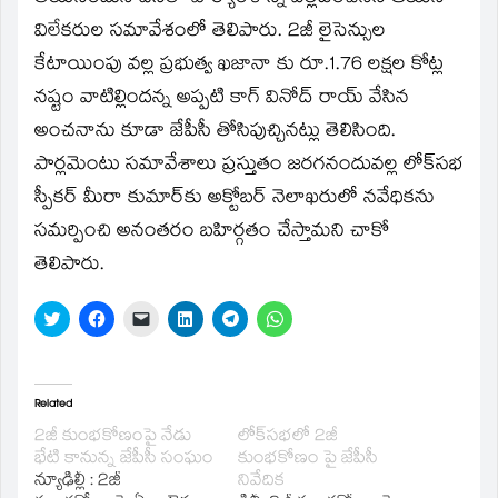
విలేకరుల సమావేశంలో తెలిపారు. 2జీ లైసెన్సుల
కేటాయింపు వల్ల ప్రభుత్వ ఖజానా కు రూ.1.76 లక్షల కోట్ల
నష్టం వాటిల్లిందన్న అప్పటి కాగ్‌ వినోద్‌ రాయ్‌ వేసిన
అంచనాను కూడా జేపీసీ తోసిపుచ్చినట్లు తెలిసింది.
పార్లమెంటు సమావేశాలు ప్రస్తుతం జరగనందువల్ల లోక్‌సభ
స్పీకర్‌ మీరా కుమార్‌కు అక్టోబర్‌ నెలాఖరులో నవేధికను
సమర్పించి అనంతరం బహిర్గతం చేస్తామని చాకో
తెలిపారు.
Click
Click
Click
Click
Click
Click
to
to
to
to
to
to
share
share
email
share
share
share
on
on
a
on
on
on
Twitter
Facebook
link
LinkedIn
Telegram
WhatsApp
(Opens
(Opens
to
(Opens
(Opens
(Opens
in
in
a
in
in
in
Related
new
new
friend
new
new
new
window)
window)
(Opens
window)
window)
window)
2జీ కుంభకోణంపై నేడు
లోక్‌సభలో 2జీ
in
భేటి కానున్న జేపీసీ సంఘం
కుంభకోణం పై జేపీసీ
new
window)
న్యూఢిల్లీ : 2జీ
నివేదిక