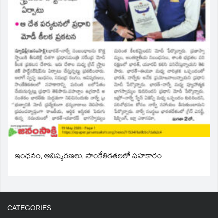
ఇంధనం, ఆవిష్కరణలు, సాంకేతికతలలో సహకారం
CATEGORIES