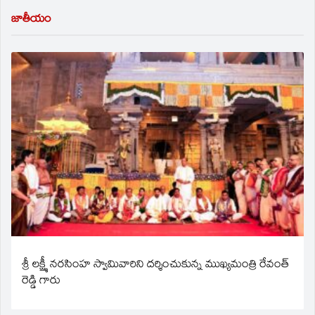
జాతీయం
శ్రీ లక్ష్మీ నరసింహ స్వామివారిని దర్శించుకున్న ముఖ్యమంత్రి రేవంత్
రెడ్డి గారు