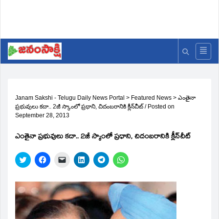
Janam Sakshi - Telugu Daily News Portal
>
Featured News
>
ఎంతైనా
ప్రభువులు కదా.. 2జీ స్కాంలో ప్రధాని, చిదంబరానికి క్లీన్‌చీట్‌
/
Posted on
September 28, 2013
ఎంతైనా ప్రభువులు కదా.. 2జీ స్కాంలో ప్రధాని, చిదంబరానికి క్లీన్‌చీట్‌
Click
Click
Click
Click
Click
Click
to
to
to
to
to
to
share
share
email
share
share
share
on
on
a
on
on
on
Twitter
Facebook
link
LinkedIn
Telegram
WhatsApp
(Opens
(Opens
to
(Opens
(Opens
(Opens
in
in
a
in
in
in
new
new
friend
new
new
new
window)
window)
(Opens
window)
window)
window)
in