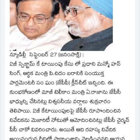
new
window)
న్యూడిల్లీ సెప్టెంబర్‌ 27 (జనంసాక్షి) :
2జీ స్పెక్ట్రామ్‌ కే టాయింపు కేసు లో ప్రధాని మన్మో హన్‌
సింగ్‌, ఆర్థిక మంత్రి పి.చిదం బరానికి సంయుక్త
పార్లమెంటరీ సం ఘం (జేపీపీ) క్లీన్‌చీట్‌ ఇచ్చింది. ఈ
కుంభకోణంలో మాజీ టెలీకాం మంత్రి ఏ.రాజాను జేపీసీ
భాధ్యున్ని చేసినట్లు విశ్వసనీయ వర్గాలు శుక్రవారం
తెలిపాయి. 2జీ కేటాయింపులపై జేపీసీ రూపొందించిన
నివేదికను మెజారిటీ నోటుతో ఆమోదించినట్లు జేపీసీ చైర్మన్‌
పీసీ చాకో వివరించారు. అయితే ఆది రహస్య నివేదిక
అయినందున దీనిలో పాఠ్యాంశాన్ని వెల్లడించనని ఆయన