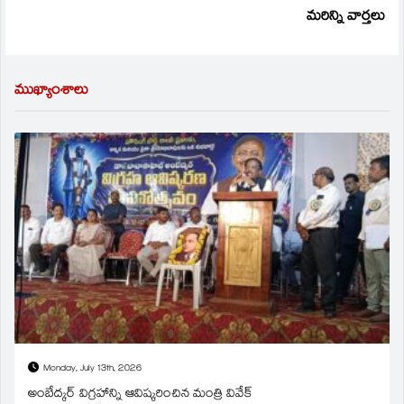
మరిన్ని వార్తలు
ముఖ్యాంశాలు
Monday, July 13th, 2026
అంబేద్కర్ విగ్రహాన్ని ఆవిష్కరించిన మంత్రి వివేక్