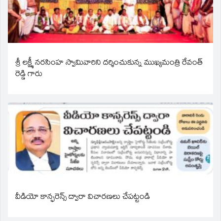
శ్రీ లక్ష్మీ నరసింహ స్వామివారిని దర్శించుకున్న ముఖ్యమంత్రి రేవంత్
రెడ్డి గారు
వీడియో కాన్ఫరెన్స్ ద్వారా విచారణలు చేపట్టండి