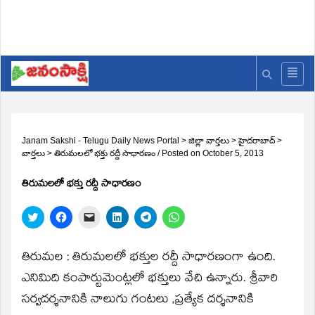
Janam Sakshi - Telugu Daily News Portal
>
జిల్లా వార్తలు
>
హైదరాబాద్
>
వార్తలు
>
తిరుమలలో భక్తు రద్దీ సాధారణం
/
Posted on
October 5, 2013
తిరుమలలో భక్తు రద్దీ సాధారణం
Click
Click
Click
Click
Click
Click
to
to
to
to
to
to
share
share
email
share
share
share
on
on
a
on
on
on
Twitter
Facebook
link
LinkedIn
Telegram
WhatsApp
తిరుమల : తిరుమలలో భక్తుల రద్దీ సాధారణంగా ఉంది.
(Opens
(Opens
to
(Opens
(Opens
(Opens
in
in
a
in
in
in
ఎనిమిది కంపార్టుమెంట్లలో భక్తులు వేచి ఉన్నారు. శ్రీవారి
new
new
friend
new
new
new
window)
window)
(Opens
window)
window)
window)
సర్వదర్శనానికి నాలుగు గంటలు ,ప్రత్యేక దర్శనానికి
in
new