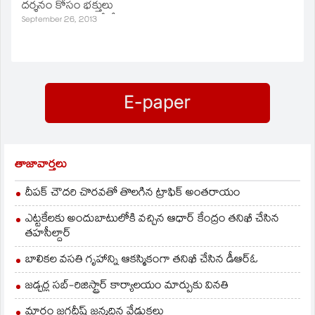
దర్శనం కోసం భక్తులు
10కంపార్టుమెంట్లలో వేచి
September 26, 2013
ఉన్నారు.స్వామి వారి
సర్వదర్శనానికి ఆరు గంటల
సమయం ,ప్రత్యేక ప్రవేశ
దర్శనానికి ,కాలినడకన
వచ్చిన భక్తులకు 2గంటల
సమయం పడుతుంది.
తాజావార్తలు
దీపక్ చౌదరి చొరవతో తొలగిన ట్రాఫిక్‌ అంతరాయం
ఎట్టకేలకు అందుబాటులోకి వచ్చిన ఆధార్ కేంద్రం తనిఖీ చేసిన
తహసీల్దార్
బాలికల వసతి గృహాన్ని ఆకస్మికంగా తనిఖీ చేసిన డీఆర్ఓ
జడ్చర్ల సబ్-రిజిస్ట్రార్ కార్యాలయం మార్పుకు వినతి
మారం జగదీష్ జన్మదిన వేడుకలు