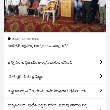
Monday, July 13th, 2026
అంబేద్కర్ విగ్రహాన్ని ఆవిష్కరించిన మంత్రి వివేక్
అన్ని వర్గాల ప్రజలను కాంగ్రెస్ మోసం చేసింది
మోటర్లకు మీటర్లు పెట్టం
రాష్ట్ర ఆవిర్బావ వేడుకలను ఉదయంపూట నిర్వహించాలి
బొక్కతింటూ.. పుట్టిన గడ్డకు పోటు.. ప్రభువు పాదాల వద్ద