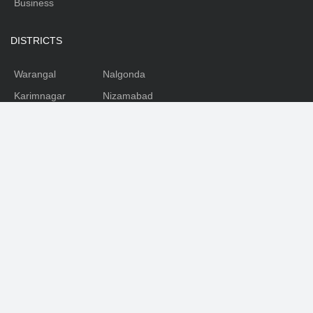
Business
DISTRICTS
Warangal
Nalgonda
Karimnagar
Nizamabad
Mahabubnagar
Medhak
Adilabad
Rangareddy
Khammam
SOCIAL
Facebook
Youtube
Twitter
Telegram