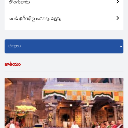
లొంగుబాటు
బండి భగీరథ్‌పై అదనపు సెక్షన్లు
జాతీయం