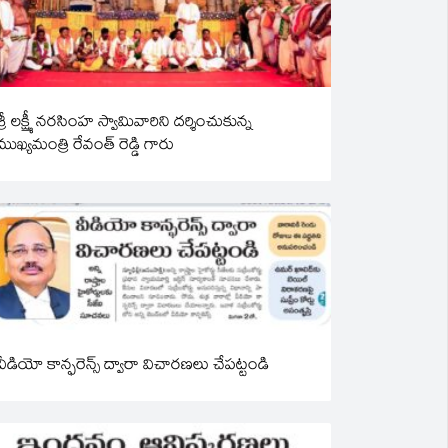
శ్రీ లక్ష్మీ నరసింహ స్వామివారిని దర్శించుకున్న
ముఖ్యమంత్రి రేవంత్ రెడ్డి గారు
వీడియో కాన్ఫరెన్స్ ద్వారా విచారణలు చేపట్టండి