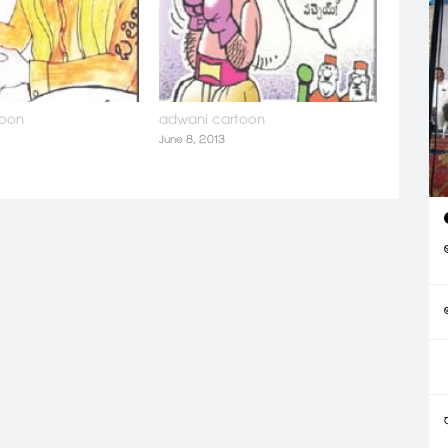
toon
adwani cartoon
June 8, 2013