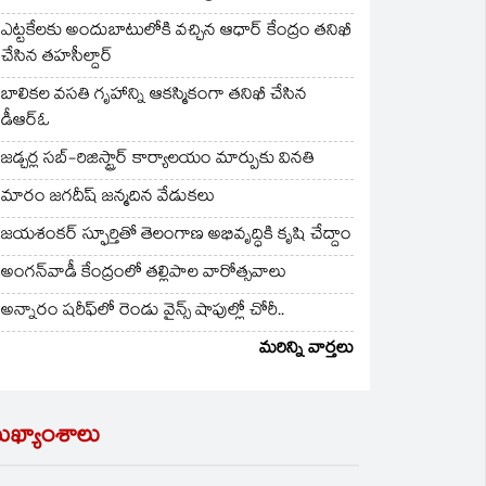
ఎట్టకేలకు అందుబాటులోకి వచ్చిన ఆధార్ కేంద్రం తనిఖీ
చేసిన తహసీల్దార్
బాలికల వసతి గృహాన్ని ఆకస్మికంగా తనిఖీ చేసిన
డీఆర్ఓ
జడ్చర్ల సబ్-రిజిస్ట్రార్ కార్యాలయం మార్పుకు వినతి
మారం జగదీష్ జన్మదిన వేడుకలు
జయశంకర్ స్ఫూర్తితో తెలంగాణ అభివృద్ధికి కృషి చేద్దాం
అంగన్‌వాడీ కేంద్రంలో తల్లిపాల వారోత్సవాలు
అన్నారం షరీఫ్‌లో రెండు వైన్స్ షాపుల్లో చోరీ..
మరిన్ని వార్తలు
ుఖ్యాంశాలు