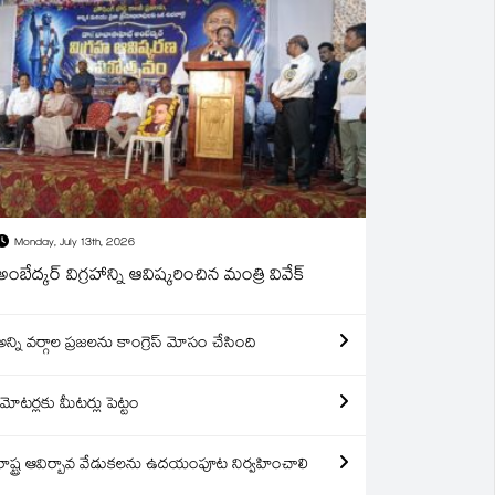
Monday, July 13th, 2026
అంబేద్కర్ విగ్రహాన్ని ఆవిష్కరించిన మంత్రి వివేక్
అన్ని వర్గాల ప్రజలను కాంగ్రెస్ మోసం చేసింది
మోటర్లకు మీటర్లు పెట్టం
రాష్ట్ర ఆవిర్బావ వేడుకలను ఉదయంపూట నిర్వహించాలి