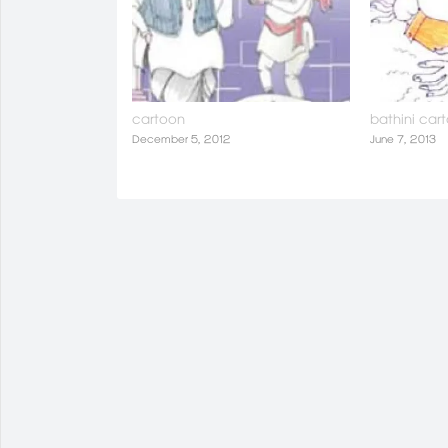
new
window)
cartoon
bathini car
December 5, 2012
June 7, 2013