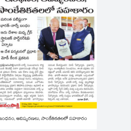
ఇంధనం, ఆవిష్కరణలు, సాంకేతికతలలో సహకారం