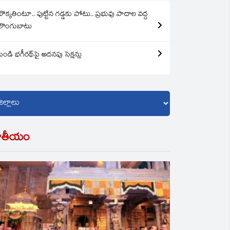
బొక్కతింటూ.. పుట్టిన గడ్డకు పోటు.. ప్రభువు పాదాల వద్ద
లొంగుబాటు
బండి భగీరథ్‌పై అదనపు సెక్షన్లు
ాతీయం