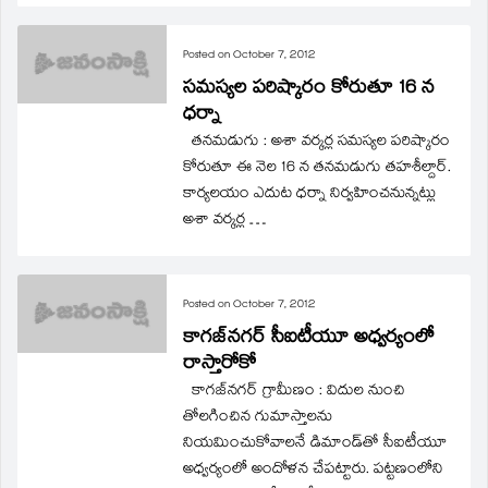
Posted on
October 7, 2012
సమస్యల పరిష్కారం కోరుతూ 16 న
ధర్నా
తనమడుగు : అశా వర్కర్ల సమస్యల పరిష్కారం
కోరుతూ ఈ నెల 16 న తనమడుగు తహశీల్దార్‌.
కార్యలయం ఎదుట ధర్నా నిర్వహించనున్నట్లు
అశా వర్కర్ల …
Posted on
October 7, 2012
కాగజ్‌నగర్‌ సీఐటీయూ అధ్వర్యంలో
రాస్తారోకో
కాగజ్‌నగర్‌ గ్రామీణం : విదుల నుంచి
తోలగించిన గుమాస్తాలను
నియమించుకోవాలనే డిమాండ్‌తో సీఐటీయూ
అధ్వర్యంలో అందోళన చేపట్టారు. పట్టణంలోని