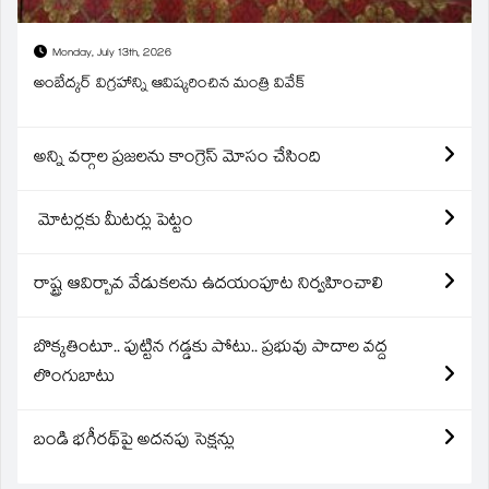
Monday, July 13th, 2026
అంబేద్కర్ విగ్రహాన్ని ఆవిష్కరించిన మంత్రి వివేక్
అన్ని వర్గాల ప్రజలను కాంగ్రెస్ మోసం చేసింది
మోటర్లకు మీటర్లు పెట్టం
రాష్ట్ర ఆవిర్బావ వేడుకలను ఉదయంపూట నిర్వహించాలి
బొక్కతింటూ.. పుట్టిన గడ్డకు పోటు.. ప్రభువు పాదాల వద్ద
లొంగుబాటు
బండి భగీరథ్‌పై అదనపు సెక్షన్లు