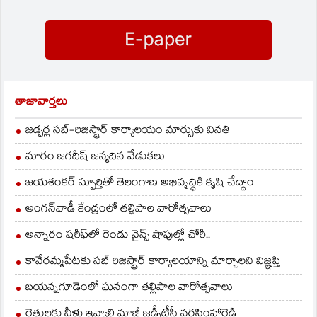
తాజావార్తలు
జడ్చర్ల సబ్-రిజిస్ట్రార్ కార్యాలయం మార్పుకు వినతి
మారం జగదీష్ జన్మదిన వేడుకలు
జయశంకర్ స్ఫూర్తితో తెలంగాణ అభివృద్ధికి కృషి చేద్దాం
అంగన్‌వాడీ కేంద్రంలో తల్లిపాల వారోత్సవాలు
అన్నారం షరీఫ్‌లో రెండు వైన్స్ షాపుల్లో చోరీ..
కావేరమ్మపేటకు సబ్ రిజిస్ట్రార్ కార్యాలయాన్ని మార్చాలని విజ్ఞప్తి
బయన్నగూడెంలో ఘనంగా తల్లిపాల వారోత్సవాలు
రైతులకు నీళ్లు ఇవ్వాలి మాజీ జడ్పీటీసీ నరసింహారెడ్డి