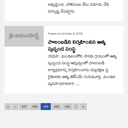
లభ్యమైంది. పోలిసులు కేసు నమోదు చేసి
దర్యాప్తు చేపట్టారు.
Posted on
October 5, 2012
పొలంబడిని నిర్వహించిన ఆత్మ
స్వచ్ఛంద సంస్థ
;tరమెరి : మండలంలోని సాకడ గ్రామంలో ఆత్మ
స్వచ్ఛంద సంస్థ ఆధ్వర్యంలో పొలంబడి
కార్యక్రమాన్ని నిర్వహించారు సస్యరక్షణ పై
రైతులకు ఆత్మ బీటీఎమ్‌ గురుమూర్తి, ,మండల
వ్యవసాయాధికారి …
«
‹
437
438
439
440
441
›
»