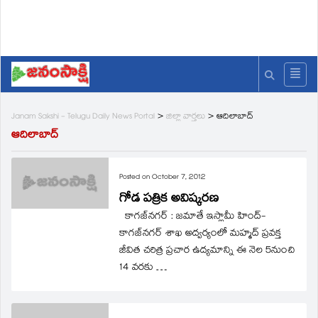
Janam Sakshi - Telugu Daily News Portal
>
జిల్లా వార్తలు
>
ఆదిలాబాద్
ఆదిలాబాద్
Posted on
October 7, 2012
గోడ పత్రిక అవిష్కరణ
కాగజ్‌నగర్‌ : జమాతే ఇస్లామీ హింద్‌-
కాగజ్‌నగర్‌ శాఖ అద్వర్యంలో మహ్మద్‌ ప్రవక్త
జీవిత చరిత్ర ప్రచార ఉద్యమాన్ని ఈ నెల 5నుంచి
14 వరకు …