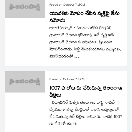
Posted on
October 7, 2012
యువతిని మోసం చేసిన వ్యక్తిపై కేసు
నమోదు
బజారహత్నూర్‌ : మండలంలోని కోత్తపల్లి
గ్రామానికి చెందిన భీమ్‌రావు అనే వ్యక్తి అదే
గ్రామానికి చెందిన ఓ యువతిని ప్రేమించి
మోసగించాడు. పెళ్లి చేసుకుంటానని నమ్మించి,
వదిలేయడంతో …
Posted on
October 7, 2012
1007 వ రోజుకు చేరుకున్న తెలంగాణ
దీక్షలు
విద్యానగర్‌ పత్యేక తెలంగాణ రాష్ట్ర సాధనే
ద్యేయంగా జిల్లా కేంద్రంలో ఐకాస అధ్వర్యంలో
చేపడుతున్న రిలే దీక్షలు అదివారం నాటికి 1007
కు చేరుకోంది. ఈ …