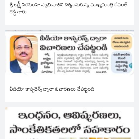
శ్రీ లక్ష్మీ నరసింహ స్వామివారిని దర్శించుకున్న ముఖ్యమంత్రి రేవంత్
రెడ్డి గారు
వీడియో కాన్ఫరెన్స్ ద్వారా విచారణలు చేపట్టండి