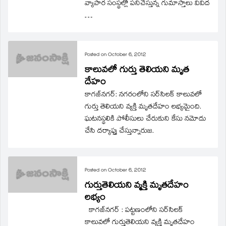
వ్యాపార సంస్థల్లో పనిచేస్తున్న గుమాస్తాలు వివిద
…
Posted on
October 6, 2012
కాలువలో గుర్తు తెలియని మృత
దేహం
కాగజ్‌నగర్‌: నగరంలోని సర్‌సిలక్‌ కాలువలో
గుర్తు తెలియని వ్యక్తి మృతదేహం లభ్యమైంది.
ఘటనస్థలికి పోలీసులు చేరుకుని కేసు నమోదు
చేసి దర్యాప్తు చేస్తున్నారుజ.
Posted on
October 6, 2012
గుర్తుతెలియని వ్మక్తి మృతదేహం
లభ్యం
కాగజ్‌నగర్‌ : పట్టణంలోని సర్‌సిలక్‌
కాలువలో గుర్తుతెలియని వ్యక్తి మృతదేహం