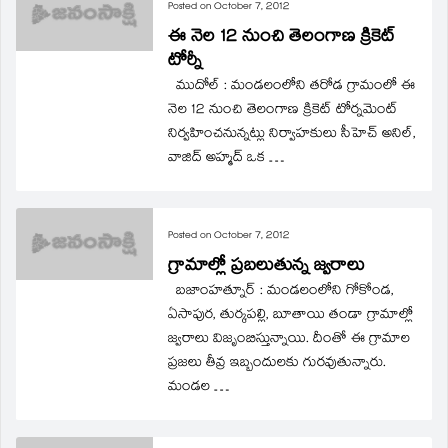
Posted on
October 7, 2012
ఈ నెల 12 నుంచి తెలంగాణ క్రికెట్‌
టోర్నీ
ముదోల్‌ : మండలంలోని తరోడ గ్రామంలో ఈ
నెల 12 నుంచి తెలంగాణ క్రికెట్‌ టోర్నమెంట్‌
నిర్వహించనున్నట్లు నిర్వాహకులు సీహెచ్‌ అనిల్‌,
వాజిద్‌ అహ్మద్‌ ఒక …
Posted on
October 7, 2012
గ్రామాల్లో ప్రబలుతున్న జ్వరాలు
బజాంహత్నూర్‌ : మండలంలోని గోకోండ,
ఏసాపుర, తుర్కపల్లి, బూతాయి తండా గ్రామాల్లో
జ్వరాలు విజృంబిస్తున్నాయి. దీంతో ఈ గ్రామాల
ప్రజలు తీవ్ర ఇబ్బందులకు గురవుతున్నారు.
మండల …