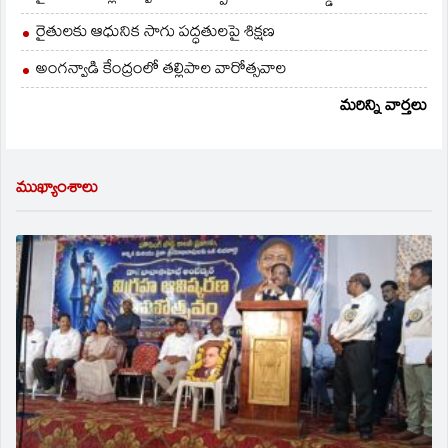
రైతులకు ఆధునిక సాగు పద్ధతులపై శిక్షణ
అంగన్వాడి కేంద్రంలో తల్లిపాల వారోత్సవాల
మరిన్ని వార్తలు
ముఖ్యాంశాలు