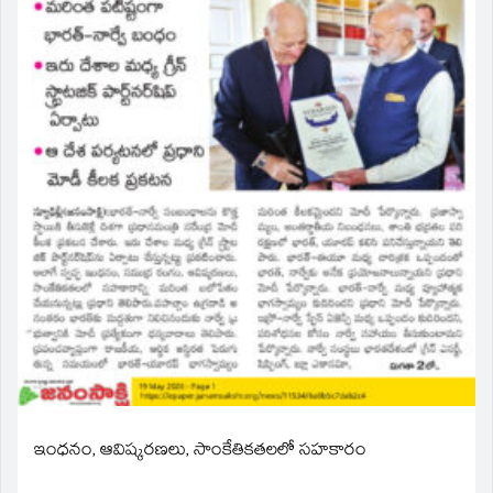
ఇంధనం, ఆవిష్కరణలు, సాంకేతికతలలో సహకారం