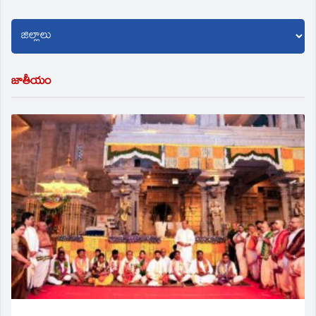
జాతీయం