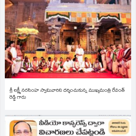
శ్రీ లక్ష్మీ నరసింహ స్వామివారిని దర్శించుకున్న ముఖ్యమంత్రి రేవంత్
రెడ్డి గారు