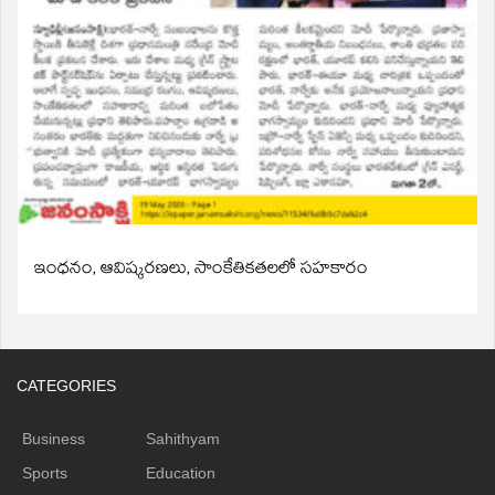
ఇంధనం, ఆవిష్కరణలు, సాంకేతికతలలో సహకారం
CATEGORIES
Business
Sahithyam
Sports
Education