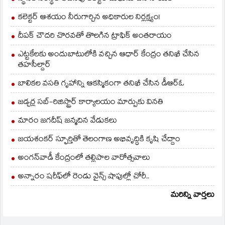
కలెక్టర్ ఆశయం నీరుగార్చిన అధికారుల నిర్లక్ష్యం!
దీపక్ చౌదరి చొరవతో తొలగిన ట్రాఫిక్‌ అంతరాయం
ఎట్టకేలకు అందుబాటులోకి వచ్చిన ఆధార్ కేంద్రం తనిఖీ చేసిన
తహసీల్దార్
బాలికల వసతి గృహాన్ని ఆకస్మికంగా తనిఖీ చేసిన డీఆర్ఓ
జడ్చర్ల సబ్-రిజిస్ట్రార్ కార్యాలయం మార్పుకు వినతి
మారం జగదీష్ జన్మదిన వేడుకలు
జయశంకర్ స్ఫూర్తితో తెలంగాణ అభివృద్ధికి కృషి చేద్దాం
అంగన్‌వాడీ కేంద్రంలో తల్లిపాల వారోత్సవాలు
అన్నారం షరీఫ్‌లో రెండు వైన్స్ షాపుల్లో చోరీ..
మరిన్ని వార్తలు