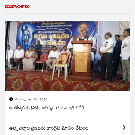
ముఖ్యాంశాలు
Monday, July 13th, 2026
అంబేద్కర్ విగ్రహాన్ని ఆవిష్కరించిన మంత్రి వివేక్
అన్ని వర్గాల ప్రజలను కాంగ్రెస్ మోసం చేసింది