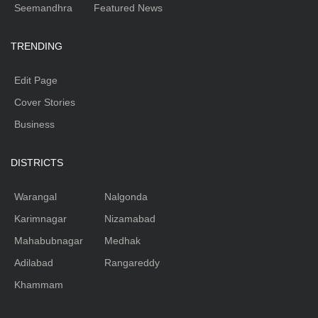
Seemandhra
Featured News
TRENDING
Edit Page
Cover Stories
Business
DISTRICTS
Warangal
Nalgonda
Karimnagar
Nizamabad
Mahabubnagar
Medhak
Adilabad
Rangareddy
Khammam