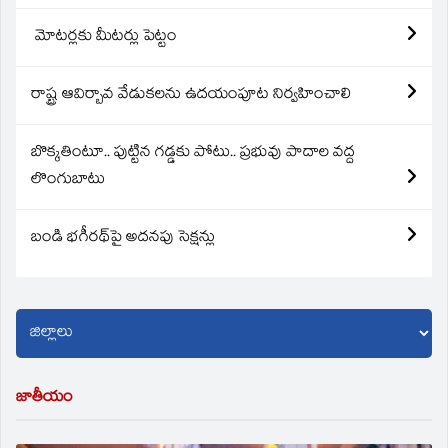
మోటర్లకు మీటర్లు పెట్టం
రాష్ట్ర ఆవిర్బావ వేడుకలను ఉదయంపూట నిర్వహించాలి
బొక్కతింటూ.. పుట్టిన గడ్డకు పోటు.. ప్రభువు పాదాల వద్ద
లొంగుబాటు
బండి భగీరథ్‌పై అదనపు సెక్షన్లు
జాతీయం